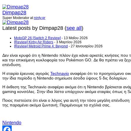
Dimpap28
Super Moderator
at
ninty.gr
Latest posts by Dimpap28
(
see all
)
MotoGP 26 [Switch 2 Review]
- 13 Μαΐου 2026
[Review] Kirby Air Riders
- 3 Μαρτίου 2026
[Review] Metroid Prime 4: Beyond
- 27 Ιανουαρίου 2026
Δεν είναι κρυφό ότι η Nintendo πλέον έχει κάνει αρκετές κινήσεις 
και την επικείμενη κυκλοφορία του Pokémon GO. Δε θα πρέπει να ξεχνά
επένδυση.
Η εταιρία έρευνας αγοράς
Technavio
αναφέρει ότι το προηγούμενο οικ
την ίδια περίοδο η Nintendo σημείωσε έσοδα ύψους 5 δις δολαρίων.
Η έκθεση της Technavio αναφέρει ακόμα ότι η Nintendo βρίσκεται ανά
gaming κονσόλες. Στην ίδια λίστα υπάρχουν ακόμα εταιρίες όπως η 
Ποιος πιστεύετε ότι είναι ο λόγος για αυτή την τόσο μεγάλη επένδυση
της παραμένει ακόμα ζωντανή; Περιμένουμε τα σχόλιά σας.
Nintendo