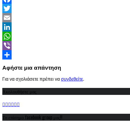
Facebook
Twitter
Email
LinkedIn
WhatsApp
Viber
Share
Αφήστε μια απάντηση
Για να σχολιάσετε πρέπει να
συνδεθείτε
.
Ακολουθήστε μας
Το επίσημο facebook group μας!!