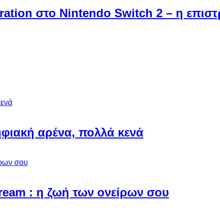
ebration στο Nintendo Switch 2 – η επι
φιακή αρένα, πολλά κενά
Dream : η ζωή των ονείρων σου