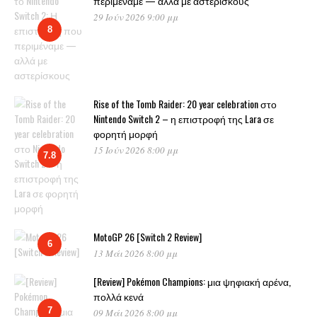
περιμέναμε — αλλά με αστερίσκους
29 Ιούν 2026 9:00 μμ
8
Rise of the Tomb Raider: 20 year celebration στο
Nintendo Switch 2 – η επιστροφή της Lara σε
φορητή μορφή
15 Ιούν 2026 8:00 μμ
7.8
MotoGP 26 [Switch 2 Review]
6
13 Μάι 2026 8:00 μμ
[Review] Pokémon Champions: μια ψηφιακή αρένα,
πολλά κενά
7
09 Μάι 2026 8:00 μμ