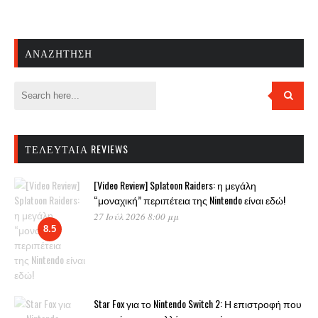
ΑΝΑΖΉΤΗΣΗ
ΤΕΛΕΥΤΑΊΑ REVIEWS
[Video Review] Splatoon Raiders: η μεγάλη
“μοναχική” περιπέτεια της Nintendo είναι εδώ!
27 Ιούλ 2026 8:00 μμ
8.5
Star Fox για το Nintendo Switch 2: Η επιστροφή που