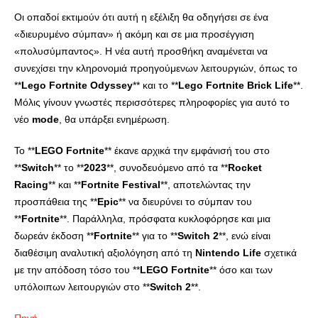
Οι οπαδοί εκτιμούν ότι αυτή η εξέλιξη θα οδηγήσει σε ένα
«διευρυμένο σύμπαν» ή ακόμη και σε μια προσέγγιση
«πολυσύμπαντος». Η νέα αυτή προσθήκη αναμένεται να
συνεχίσει την κληρονομιά προηγούμενων λειτουργιών, όπως το
**
Lego
Fortnite
Odyssey
** και το **
Lego
Fortnite
Brick
Life
**.
Μόλις γίνουν γνωστές περισσότερες πληροφορίες για αυτό το
νέο
mode
, θα υπάρξει ενημέρωση.
Το **
LEGO
Fortnite
** έκανε αρχικά την εμφάνισή του στο
**
Switch
** το **
2023
**, συνοδευόμενο από τα **
Rocket
Racing
** και **
Fortnite
Festival
**, αποτελώντας την
προσπάθεια της **
Epic
** να διευρύνει το σύμπαν του
**
Fortnite
**. Παράλληλα, πρόσφατα κυκλοφόρησε και μια
δωρεάν έκδοση **
Fortnite
** για το **
Switch
2
**, ενώ είναι
διαθέσιμη αναλυτική αξιολόγηση από τη
Nintendo
Life
σχετικά
με την απόδοση τόσο του **
LEGO
Fortnite
** όσο και των
υπόλοιπων λειτουργιών στο **
Switch
2
**.
Πηγή