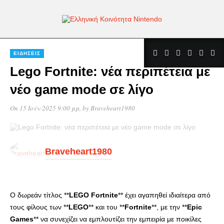
ΕΙΔΉΣΕΙΣ
Lego Fortnite: νέα περιπέτεια με
νέο game mode σε λίγο
On 15 Ιούν 2025 9:00 μμ
, by
Braveheart1980
Braveheart1980
Ο δωρεάν τίτλος **
LEGO
Fortnite
** έχει αγαπηθεί ιδιαίτερα από
τους φίλους των **
LEGO
** και του **
Fortnite
**, με την **
Epic
Games
** να συνεχίζει να εμπλουτίζει την εμπειρία με ποικίλες