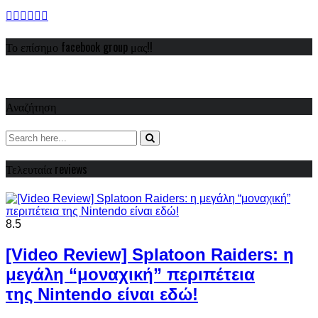
Το επίσημο facebook group μας!!
Αναζήτηση
Τελευταία reviews
8.5
[Video Review] Splatoon Raiders: η
μεγάλη “μοναχική” περιπέτεια
της Nintendo είναι εδώ!