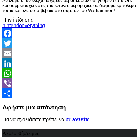
Αναλάβετε τον έλεγχο ισχυρών αεροσκαφών οδηγούμενα από Ork
και συμμετάσχετε στις πιο έντονες αερομαχίες σε διάφορα εμπόλεμα
τοπία και όλα αυτά βέβαια στο σύμπαν του Warhammer !
Πηγή είδησης :
nintendoeverything
Facebook
Twitter
Email
LinkedIn
WhatsApp
Viber
Share
Αφήστε μια απάντηση
Για να σχολιάσετε πρέπει να
συνδεθείτε
.
Ακολουθήστε μας