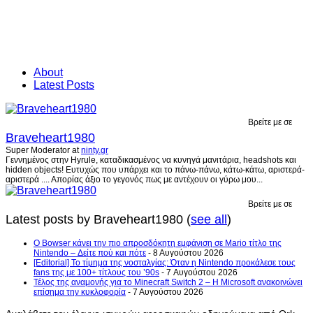
About
Latest Posts
Βρείτε με σε
Braveheart1980
Super Moderator
at
ninty.gr
Γεννημένος στην Hyrule, καταδικασμένος να κυνηγά μανιτάρια, headshots και
hidden objects! Ευτυχώς που υπάρχει και το πάνω-πάνω, κάτω-κάτω, αριστερά-
αριστερά .... Απορίας άξιο το γεγονός πως με αντέχουν οι γύρω μου...
Βρείτε με σε
Latest posts by Braveheart1980
(
see all
)
Ο Bowser κάνει την πιο απροσδόκητη εμφάνιση σε Mario τίτλο της
Nintendo – Δείτε πού και πότε
- 8 Αυγούστου 2026
[Editorial] Το τίμημα της νοσταλγίας: Όταν η Nintendo προκάλεσε τους
fans της με 100+ τίτλους του ’90s
- 7 Αυγούστου 2026
Τέλος της αναμονής για το Minecraft Switch 2 – Η Microsoft ανακοινώνει
επίσημα την κυκλοφορία
- 7 Αυγούστου 2026