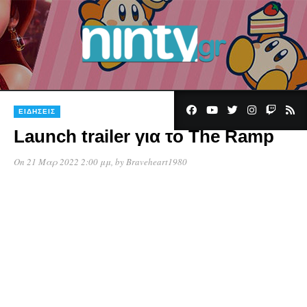
ΕΙΔΉΣΕΙΣ
Launch trailer για το The Ramp
On 21 Μαρ 2022 2:00 μμ
, by
Braveheart1980