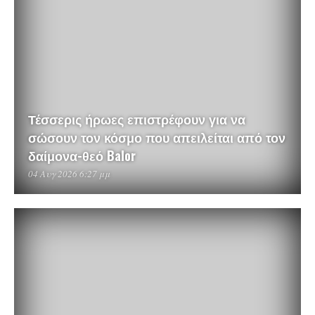
Τέσσερις ήρωες επιστρέφουν για να
σώσουν τον κόσμο που απειλείται από τον
δαίμονα-θεό Balor
04 Αυγ 2026 6:27 μμ