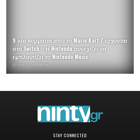
9 νέα κομμάτια από το Mario Kart 7 έρχονται
στο Switch – Η Nintendo συνεχίζει να
εμπλουτίζει το Nintendo Music
05 Αυγ 2026 8:00 πμ
STAY CONNECTED