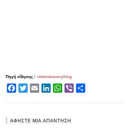
Πηγή είδησης :
nintendoeverything
Facebook
Twitter
Email
LinkedIn
WhatsApp
Viber
Share
ΑΦΉΣΤΕ ΜΙΑ ΑΠΆΝΤΗΣΗ