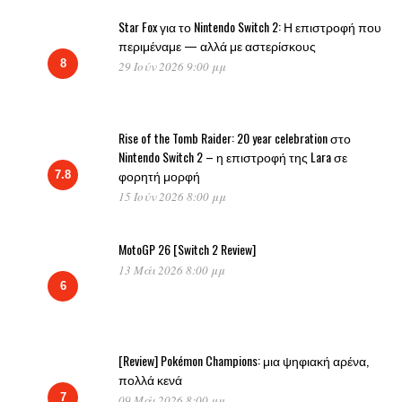
Star Fox για το Nintendo Switch 2: Η επιστροφή που
περιμέναμε — αλλά με αστερίσκους
8
29 Ιούν 2026 9:00 μμ
Rise of the Tomb Raider: 20 year celebration στο
Nintendo Switch 2 – η επιστροφή της Lara σε
φορητή μορφή
7.8
15 Ιούν 2026 8:00 μμ
MotoGP 26 [Switch 2 Review]
13 Μάι 2026 8:00 μμ
6
[Review] Pokémon Champions: μια ψηφιακή αρένα,
πολλά κενά
7
09 Μάι 2026 8:00 μμ