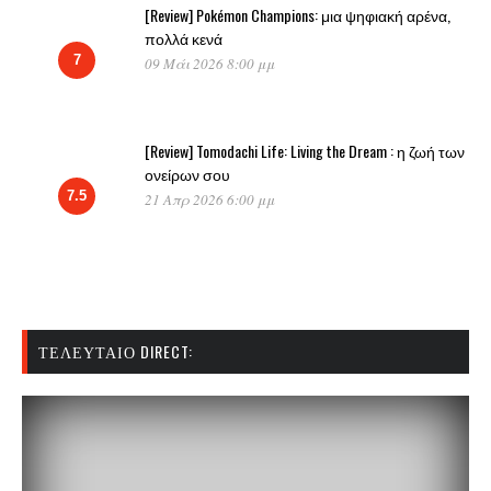
[Review] Pokémon Champions: μια ψηφιακή αρένα,
πολλά κενά
7
09 Μάι 2026 8:00 μμ
[Review] Tomodachi Life: Living the Dream : η ζωή των
ονείρων σου
7.5
21 Απρ 2026 6:00 μμ
ΤΕΛΕΥΤΑΊΟ DIRECT: