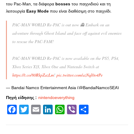
του Pac-Man, τα διάφορα
bosses
του παιχνιδιού και τη
λειτουργία
Easy Mode
που είναι διαθέσιμη στο παιχνίδι.
PAC-MAN WORLD Re-PAC is out now 👻 Embark on an
adventure through Ghost Island and face off against evil enemies
to rescue the PAC-FAM!
PAC-MAN WORLD Re-PAC is now available on the PS5, PS4,
Xbox Series X|S, Xbox One and Nintendo Switch at
https://t.co/80RkpZazLm
!
pic.twitter.com/azNql0o4Pe
— Bandai Namco Entertainment Asia (@BandaiNamcoSEA)
August 25, 2022
Πηγή είδησης :
nintendoeverything
Facebook
Twitter
Email
LinkedIn
WhatsApp
Viber
Share