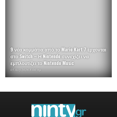
9 νέα κομμάτια από το Mario Kart 7 έρχονται
στο Switch – Η Nintendo συνεχίζει να
εμπλουτίζει το Nintendo Music
05 Αυγ 2026 8:00 πμ