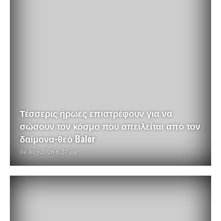
Τέσσερις ήρωες επιστρέφουν για να
σώσουν τον κόσμο που απειλείται από τον
δαίμονα-θεό Balor
04 Αυγ 2026 6:27 μμ