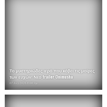
Το μυστηριώδες ιερό που κόβει τις μοίρες
των ευχών: Νέο trailer Onimusha
07 Αυγ 2026 8:00 πμ