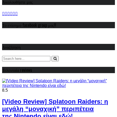
Ακολουθήστε μας
Το επίσημο facebook group μας!!
Αναζήτηση
Τελευταία reviews
8.5
[Video Review] Splatoon Raiders: η
μεγάλη “μοναχική” περιπέτεια
της Nintendo είναι εδώ!