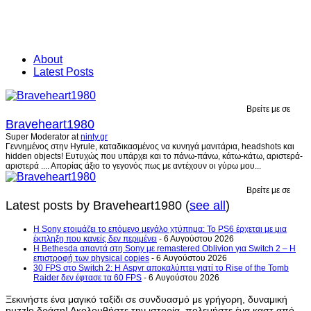
About
Latest Posts
Βρείτε με σε
Braveheart1980
Super Moderator
at
ninty.gr
Γεννημένος στην Hyrule, καταδικασμένος να κυνηγά μανιτάρια, headshots και
hidden objects! Ευτυχώς που υπάρχει και το πάνω-πάνω, κάτω-κάτω, αριστερά-
αριστερά .... Απορίας άξιο το γεγονός πως με αντέχουν οι γύρω μου...
Βρείτε με σε
Latest posts by Braveheart1980
(
see all
)
Η Sony ετοιμάζει το επόμενο μεγάλο χτύπημα: Το PS6 έρχεται με μια
έκπληξη που κανείς δεν περιμένει
- 6 Αυγούστου 2026
Η Bethesda απαντά στη Sony με remastered Oblivion για Switch 2 – Η
επιστροφή των physical copies
- 6 Αυγούστου 2026
30 FPS στο Switch 2: Η Aspyr αποκαλύπτει γιατί το Rise of the Tomb
Raider δεν έφτασε τα 60 FPS
- 6 Αυγούστου 2026
Ξεκινήστε ένα μαγικό ταξίδι σε συνδυασμό με γρήγορη, δυναμική
puzzle δράση! Ακολουθήστε την ιστορία, πολεμήστε ένα καστ από