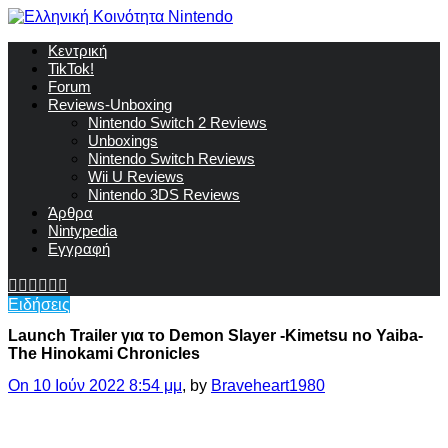
Κεντρική
TikTok!
Forum
Reviews-Unboxing
Nintendo Switch 2 Reviews
Unboxings
Nintendo Switch Reviews
Wii U Reviews
Nintendo 3DS Reviews
Άρθρα
Nintypedia
Εγγραφή
Ειδήσεις
Launch Trailer για το Demon Slayer -Kimetsu no Yaiba-
The Hinokami Chronicles
On 10 Ιούν 2022 8:54 μμ
, by
Braveheart1980