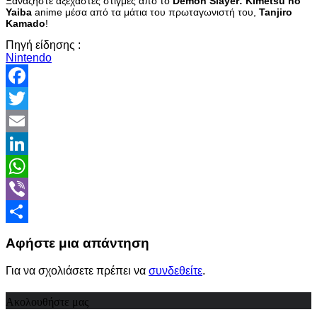
Ξαναζήστε αξέχαστες στιγμές από το
Demon Slayer: Kimetsu no
Yaiba
anime μέσα από τα μάτια του πρωταγωνιστή του,
Tanjiro
Kamado
!
Πηγή είδησης :
Nintendo
Facebook
Twitter
Email
LinkedIn
WhatsApp
Viber
Share
Αφήστε μια απάντηση
Για να σχολιάσετε πρέπει να
συνδεθείτε
.
Ακολουθήστε μας