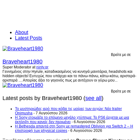
About
Latest Posts
Βρείτε με σε
Braveheart1980
Super Moderator
at
ninty.gr
Γεννημένος στην Hyrule, καταδικασμένος να κυνηγά μανιτάρια, headshots και
hidden objects! Ευτυχώς που υπάρχει και το πάνω-πάνω, κάτω-κάτω, αριστερά-
αριστερά .... Απορίας άξιο το γεγονός πως με αντέχουν οι γύρω μου...
Βρείτε με σε
Latest posts by Braveheart1980
(
see all
)
Το μυστηριώδες ιερό που κόβει τις μοίρες των ευχών: Νέο trailer
Onimusha
- 7 Αυγούστου 2026
Η Sony ετοιμάζει το επόμενο μεγάλο χτύπημα: Το PS6 έρχεται με μια
έκπληξη που κανείς δεν περιμένει
- 6 Αυγούστου 2026
Η Bethesda απαντά στη Sony με remastered Oblivion για Switch 2 – Η
επιστροφή των physical copies
- 6 Αυγούστου 2026