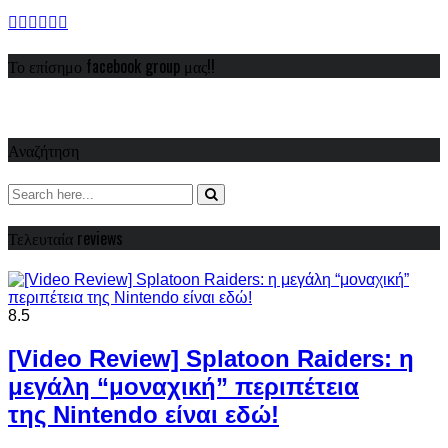
Το επίσημο facebook group μας!!
Αναζήτηση
Τελευταία reviews
8.5
[Video Review] Splatoon Raiders: η
μεγάλη “μοναχική” περιπέτεια
της Nintendo είναι εδώ!