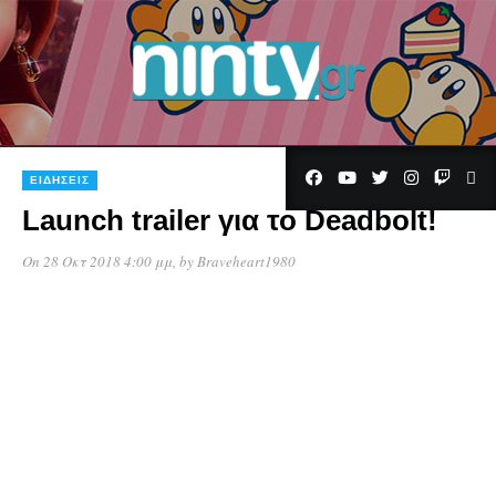
ΕΙΔΉΣΕΙΣ
Launch trailer για το Deadbolt!
On 28 Οκτ 2018 4:00 μμ
, by
Braveheart1980