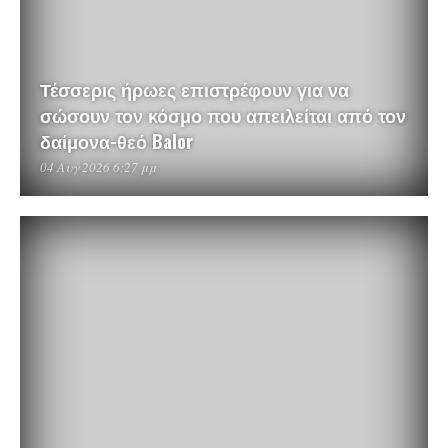
Τέσσερις ήρωες επιστρέφουν για να
σώσουν τον κόσμο που απειλείται από τον
δαίμονα-θεό Balor
04 Αυγ 2026 6:27 μμ