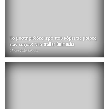
Το μυστηριώδες ιερό που κόβει τις μοίρες
των ευχών: Νέο trailer Onimusha
07 Αυγ 2026 8:00 πμ