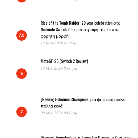
Rise of the Tomb Raider: 20 year celebration στο
Nintendo Switch 2 – η επιστροφή της Lara σε
φορητή μορφή
7.8
15 Ιούν 2026 8:00 μμ
MotoGP 26 [Switch 2 Review]
13 Μάι 2026 8:00 μμ
6
[Review] Pokémon Champions: μια ψηφιακή αρένα,
πολλά κενά
7
09 Μάι 2026 8:00 μμ
[Review] Tomodachi Life: Living the Dream : η ζωή των