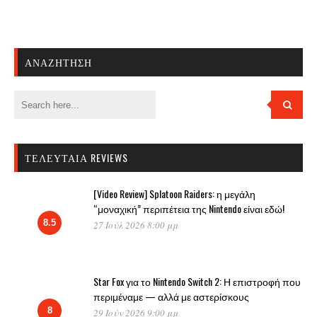
ΑΝΑΖΉΤΗΣΗ
ΤΕΛΕΥΤΑΊΑ REVIEWS
[Video Review] Splatoon Raiders: η μεγάλη
“μοναχική” περιπέτεια της Nintendo είναι εδώ!
8.5
27 Ιούλ 2026 8:00 μμ
Star Fox για το Nintendo Switch 2: Η επιστροφή που
περιμέναμε — αλλά με αστερίσκους
8
29 Ιούν 2026 9:00 μμ