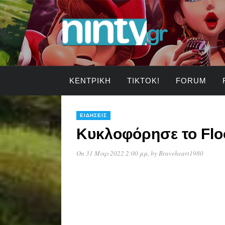
ΚΕΝΤΡΙΚΉ
TIKTOK!
FORUM
ΕΙΔΉΣΕΙΣ
Κυκλοφόρησε το Flo
On 31 Μαρ 2022 2:00 μμ
, by
Braveheart1980