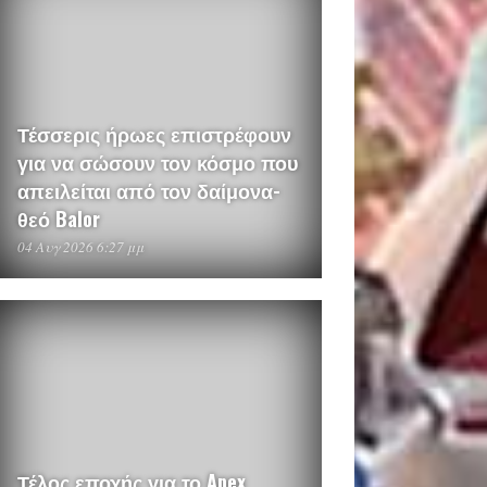
Τέσσερις ήρωες επιστρέφουν
για να σώσουν τον κόσμο που
απειλείται από τον δαίμονα-
θεό Balor
04 Αυγ 2026 6:27 μμ
Τέλος εποχής για το Apex