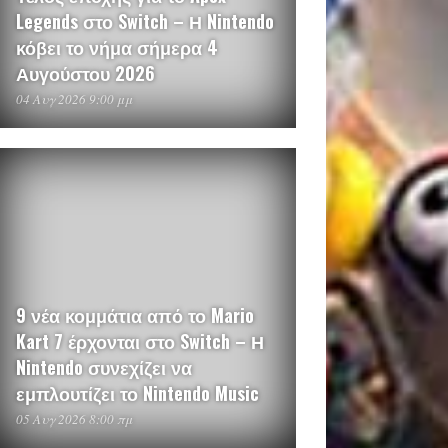
Legends στο Switch – Η Nintendo
κόβει το νήμα σήμερα 4
Αυγούστου 2026
04 Αυγ 2026 9:00 μμ
9 νέα κομμάτια από το Mario
Kart 7 έρχονται στο Switch – Η
Nintendo συνεχίζει να
εμπλουτίζει το Nintendo Music
05 Αυγ 2026 8:00 πμ