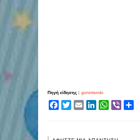
Πηγή είδησης :
gonintendo
Facebook
Twitter
Email
LinkedIn
Whats
Vibe
S
ΑΦΉΣΤΕ ΜΙΑ ΑΠΆΝΤΗΣΗ