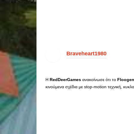
Braveheart1980
Η
RedDeerGames
ανακοίνωσε ότι το
Flooge
κινούμενα σχέδια με stop-motion τεχνική, κυ