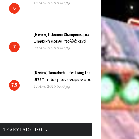
13 Μάι 2026 8:00 μμ
6
[Review] Pokémon Champions: μια
ψηφιακή αρένα, πολλά κενά
7
09 Μάι 2026 8:00 μμ
[Review] Tomodachi Life: Living the
Dream : η ζωή των ονείρων σου
7.5
21 Απρ 2026 6:00 μμ
ΤΕΛΕΥΤΑΊΟ DIRECT: