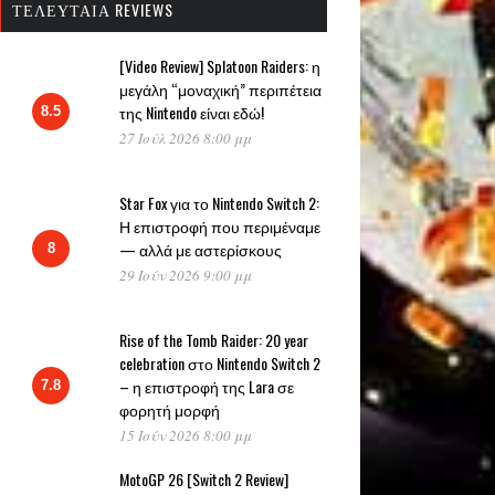
ΤΕΛΕΥΤΑΊΑ REVIEWS
[Video Review] Splatoon Raiders: η
μεγάλη “μοναχική” περιπέτεια
της Nintendo είναι εδώ!
8.5
27 Ιούλ 2026 8:00 μμ
Star Fox για το Nintendo Switch 2:
Η επιστροφή που περιμέναμε
— αλλά με αστερίσκους
8
29 Ιούν 2026 9:00 μμ
Rise of the Tomb Raider: 20 year
celebration στο Nintendo Switch 2
– η επιστροφή της Lara σε
7.8
φορητή μορφή
15 Ιούν 2026 8:00 μμ
MotoGP 26 [Switch 2 Review]