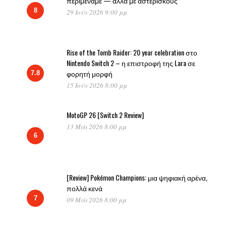
περιμέναμε — αλλά με αστερίσκους
8
29 Ιούν 2026 9:00 μμ
Rise of the Tomb Raider: 20 year celebration στο
Nintendo Switch 2 – η επιστροφή της Lara σε
φορητή μορφή
7.8
15 Ιούν 2026 8:00 μμ
MotoGP 26 [Switch 2 Review]
13 Μάι 2026 8:00 μμ
6
[Review] Pokémon Champions: μια ψηφιακή αρένα,
πολλά κενά
7
09 Μάι 2026 8:00 μμ