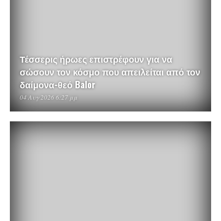
Τέσσερις ήρωες επιστρέφουν για να
σώσουν τον κόσμο που απειλείται από τον
δαίμονα-θεό Balor
04 Αυγ 2026 6:27 μμ