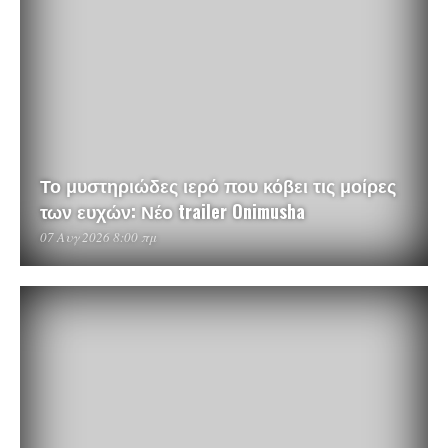
Το μυστηριώδες ιερό που κόβει τις μοίρες
των ευχών: Νέο trailer Onimusha
07 Αυγ 2026 8:00 πμ