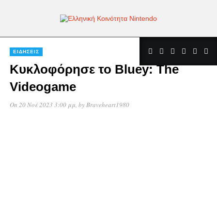
ΕΙΔΉΣΕΙΣ
Κυκλοφόρησε το Bluey: The
Videogame
On 20 Νοέ 2023 3:00 μμ
, by
Braveheart1980