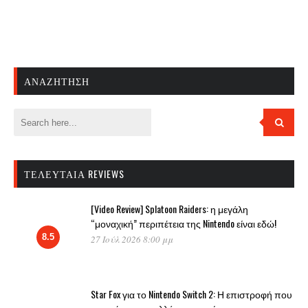
ΑΝΑΖΉΤΗΣΗ
ΤΕΛΕΥΤΑΊΑ REVIEWS
[Video Review] Splatoon Raiders: η μεγάλη
“μοναχική” περιπέτεια της Nintendo είναι εδώ!
8.5
27 Ιούλ 2026 8:00 μμ
Star Fox για το Nintendo Switch 2: Η επιστροφή που