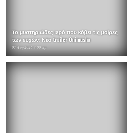
Το μυστηριώδες ιερό που κόβει τις μοίρες
των ευχών: Νέο trailer Onimusha
07 Αυγ 2026 8:00 πμ