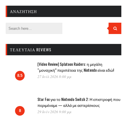
ΑΝΑΖΉΤΗΣΗ
ΤΕΛΕΥΤΑΊΑ REVIEWS
[Video Review] Splatoon Raiders: η μεγάλη
“μοναχική” περιπέτεια της Nintendo είναι εδώ!
8.5
27 Ιούλ 2026 8:00 μμ
Star Fox για το Nintendo Switch 2: Η επιστροφή που
περιμέναμε — αλλά με αστερίσκους
8
29 Ιούν 2026 9:00 μμ