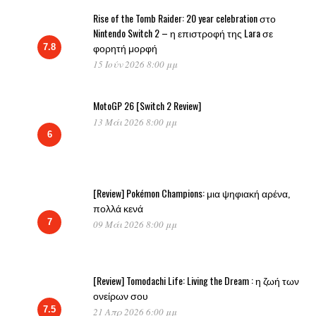
Rise of the Tomb Raider: 20 year celebration στο
Nintendo Switch 2 – η επιστροφή της Lara σε
φορητή μορφή
7.8
15 Ιούν 2026 8:00 μμ
MotoGP 26 [Switch 2 Review]
13 Μάι 2026 8:00 μμ
6
[Review] Pokémon Champions: μια ψηφιακή αρένα,
πολλά κενά
7
09 Μάι 2026 8:00 μμ
[Review] Tomodachi Life: Living the Dream : η ζωή των
ονείρων σου
7.5
21 Απρ 2026 6:00 μμ