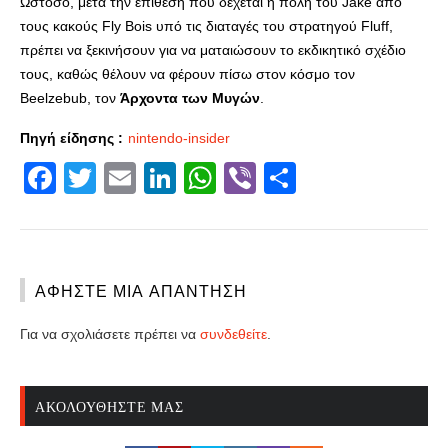
Ωστόσο, μετά την επίθεση που δέχεται η πόλη του Jake από
τους κακούς Fly Bois υπό τις διαταγές του στρατηγού Fluff,
πρέπει να ξεκινήσουν για να ματαιώσουν το εκδικητικό σχέδιο
τους, καθώς θέλουν να φέρουν πίσω στον κόσμο τον
Beelzebub, τον
Άρχοντα των Μυγών
.
Πηγή είδησης :
nintendo-insider
Facebook
Twitter
Email
LinkedIn
WhatsApp
Viber
Share
ΑΦΉΣΤΕ ΜΙΑ ΑΠΆΝΤΗΣΗ
Για να σχολιάσετε πρέπει να
συνδεθείτε
.
ΑΚΟΛΟΥΘΉΣΤΕ ΜΑΣ