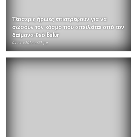
Τέσσερις ήρωες επιστρέφουν για να
σώσουν τον κόσμο που απειλείται από τον
δαίμονα-θεό Balor
04 Αυγ 2026 6:27 μμ