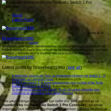
About
Latest Posts
Βρείτε με σε
Braveheart1980
Super Moderator
at
ninty.gr
Γεννημένος στην Hyrule, καταδικασμένος να κυνηγά μανιτάρια, headshots και
hidden objects! Ευτυχώς που υπάρχει και το πάνω-πάνω, κάτω-κάτω, αριστερά-
αριστερά .... Απορίας άξιο το γεγονός πως με αντέχουν οι γύρω μου...
Βρείτε με σε
Latest posts by Braveheart1980
(
see all
)
Η Bethesda απαντά στη Sony με remastered Oblivion για Switch 2 – Η
επιστροφή των physical copies
- 6 Αυγούστου 2026
30 FPS στο Switch 2: Η Aspyr αποκαλύπτει γιατί το Rise of the Tomb
Raider δεν έφτασε τα 60 FPS
- 6 Αυγούστου 2026
Το Hyperwired έρχεται στο Switch: Το νέο 2D action roguelike που
υπόσχεται να ανατρέψει τα top-down shooters
- 6 Αυγούστου 2026
Ένα μικρό ζήτημα φαίνεται να έχει έρθει στο φως σχετικά με τα
thumbsticks
του
Nintendo
Switch
2
Pro
Controller
, τα οποία
παρουσιάζουν
κολλώδη
συμπεριφορά, ωστόσο φαίνεται να υπάρχει