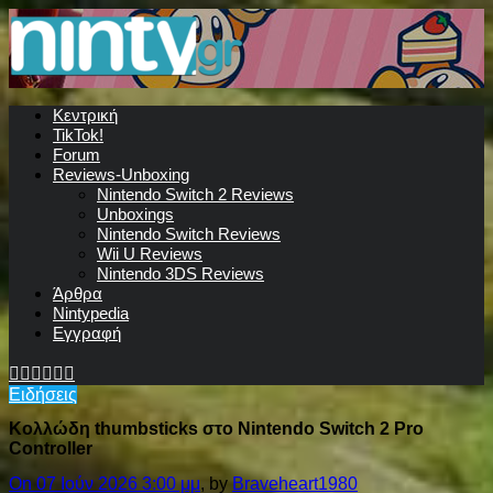
Κεντρική
TikTok!
Forum
Reviews-Unboxing
Nintendo Switch 2 Reviews
Unboxings
Nintendo Switch Reviews
Wii U Reviews
Nintendo 3DS Reviews
Άρθρα
Nintypedia
Εγγραφή
Ειδήσεις
Κολλώδη thumbsticks στο Nintendo Switch 2 Pro
Controller
On 07 Ιούν 2026 3:00 μμ
, by
Braveheart1980