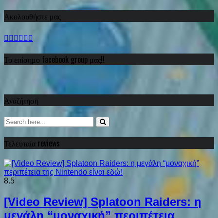
Ακολουθήστε μας
Το επίσημο facebook group μας!!
Αναζήτηση
Τελευταία reviews
8.5
[Video Review] Splatoon Raiders: η
μεγάλη “μοναχική” περιπέτεια