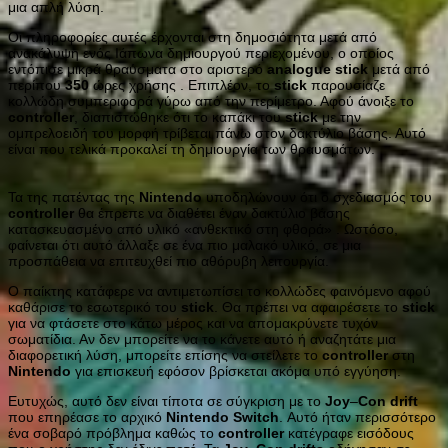
μια απλή λύση.
Οι πληροφορίες αυτές έρχονται στη δημοσιότητα μετά από
ανακάλυψη ενός Ιάπωνα δημιουργού περιεχομένου, ο οποίος
εντόπισε μικρά θραύσματα στο αριστερό
analogue
stick
μετά από
περίπου
350
ώρες χρήσης . Επιπλέον, το
stick
παρουσίαζε
κολλώδη συμπεριφορά γύρω από την περίμετρο. Αφού άνοιξε το
controller
, διαπιστώθηκε ότι το καπάκι του
stick
με την
ομπρελοειδή του μορφή τρίβεται πάνω στον δακτύλιο βάσης. Αυτό
είναι που τελικά προκαλεί τη δημιουργία των θραυσμάτων.
Τα της πατέντας της
Nintendo
υποδηλώνουν ότι ο σχεδιασμός του
controller
θα έπρεπε να διαθέτει έναν δακτύλιο βάσης
κατασκευασμένο από υλικό «ανθεκτικό στη φθορά» . Ωστόσο,
φαίνεται ότι αυτό άλλαξε σε ένα πιο μαλακό υλικό, σε μια
προσπάθεια να επιτευχθεί πιο αθόρυβη λειτουργία.
Ο παίκτης κατάφερε να αντιμετωπίσει το κολλώδες φαινόμενο αφού
καθάρισε το εσωτερικό του
stick
. Θα πρέπει να αφαιρέσετε το
stick
για να φτάσετε στο κάτω μέρος και να απομακρύνετε τυχόν
σωματίδια. Αν δεν μπορείτε να το κάνετε αυτό ή αναζητάτε μια
διαφορετική λύση, μπορείτε επίσης να στείλετε το
controller
στη
Nintendo
για επισκευή εφόσον βρίσκεται ακόμα υπό εγγύηση.
Ευτυχώς, αυτό δεν είναι τίποτα σε σύγκριση με το
Joy
–
Con
drift
που επηρέασε το αρχικό
Nintendo
Switch
. Αυτό ήταν περισσότερο
ένα σοβαρό πρόβλημα καθώς το
controller
κατέγραφε εισόδους