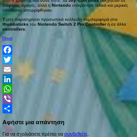
που ο χρήστης δεν έδινε ποτέ. Τα
Joy
–
Con
drifts
οδήγησαν σε
διάφορες αγωγές, αλλά η
Nintendo
επικράτησε τελικά και μερικές
υποθέσεις απορρίφθηκαν.
Έχετε παρατηρήσει προσωπικά κολλώδη συμπεριφορά στα
thumbsticks
του
Nintendo
Switch
2
Pro
Controller
ή σε άλλα
controllers
;
Πηγή
Facebook
Twitter
Email
LinkedIn
WhatsApp
Viber
Share
Αφήστε μια απάντηση
Για να σχολιάσετε πρέπει να
συνδεθείτε
.