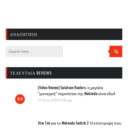
ΑΝΑΖΉΤΗΣΗ
ΤΕΛΕΥΤΑΊΑ REVIEWS
[Video Review] Splatoon Raiders: η μεγάλη
“μοναχική” περιπέτεια της Nintendo είναι εδώ!
8.5
27 Ιούλ 2026 8:00 μμ
Star Fox για το Nintendo Switch 2: Η επιστροφή που