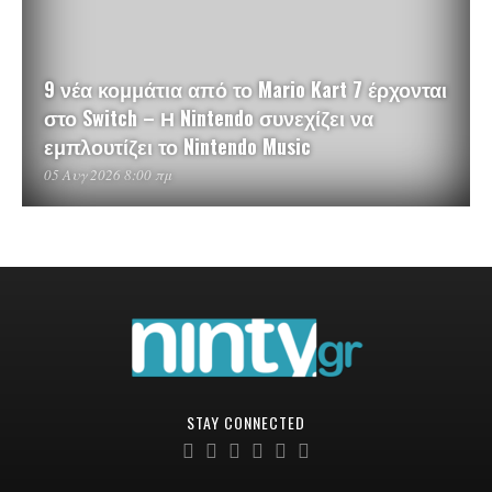
9 νέα κομμάτια από το Mario Kart 7 έρχονται
στο Switch – Η Nintendo συνεχίζει να
εμπλουτίζει το Nintendo Music
05 Αυγ 2026 8:00 πμ
STAY CONNECTED