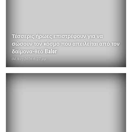
Τέσσερις ήρωες επιστρέφουν για να
σώσουν τον κόσμο που απειλείται από τον
δαίμονα-θεό Balor
04 Αυγ 2026 6:27 μμ