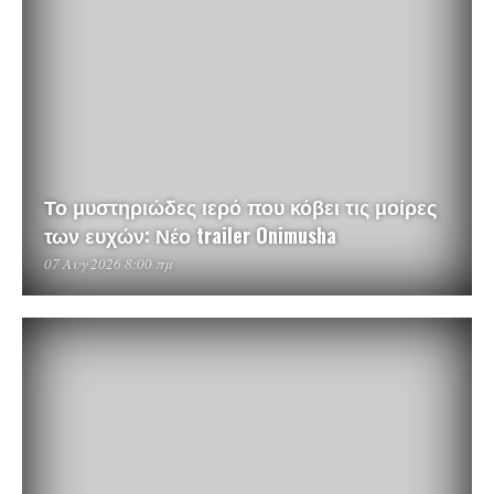
Το μυστηριώδες ιερό που κόβει τις μοίρες
των ευχών: Νέο trailer Onimusha
07 Αυγ 2026 8:00 πμ