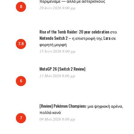
περιμέναμε — αλλά με αστερίσκους
8
29 Ιούν 2026 9:00 μμ
Rise of the Tomb Raider: 20 year celebration στο
Nintendo Switch 2 – η επιστροφή της Lara σε
φορητή μορφή
7.8
15 Ιούν 2026 8:00 μμ
MotoGP 26 [Switch 2 Review]
13 Μάι 2026 8:00 μμ
6
[Review] Pokémon Champions: μια ψηφιακή αρένα,
πολλά κενά
7
09 Μάι 2026 8:00 μμ