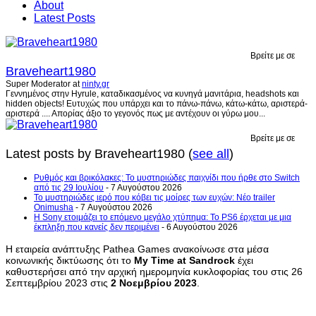
About
Latest Posts
Βρείτε με σε
Braveheart1980
Super Moderator
at
ninty.gr
Γεννημένος στην Hyrule, καταδικασμένος να κυνηγά μανιτάρια, headshots και
hidden objects! Ευτυχώς που υπάρχει και το πάνω-πάνω, κάτω-κάτω, αριστερά-
αριστερά .... Απορίας άξιο το γεγονός πως με αντέχουν οι γύρω μου...
Βρείτε με σε
Latest posts by Braveheart1980
(
see all
)
Ρυθμός και βρικόλακες: Το μυστηριώδες παιχνίδι που ήρθε στο Switch
από τις 29 Ιουλίου
- 7 Αυγούστου 2026
Το μυστηριώδες ιερό που κόβει τις μοίρες των ευχών: Νέο trailer
Onimusha
- 7 Αυγούστου 2026
Η Sony ετοιμάζει το επόμενο μεγάλο χτύπημα: Το PS6 έρχεται με μια
έκπληξη που κανείς δεν περιμένει
- 6 Αυγούστου 2026
Η εταιρεία ανάπτυξης Pathea Games ανακοίνωσε στα μέσα
κοινωνικής δικτύωσης ότι το
My Time at Sandrock
έχει
καθυστερήσει από την αρχική ημερομηνία κυκλοφορίας του στις 26
Σεπτεμβρίου 2023 στις
2 Νοεμβρίου 2023
.