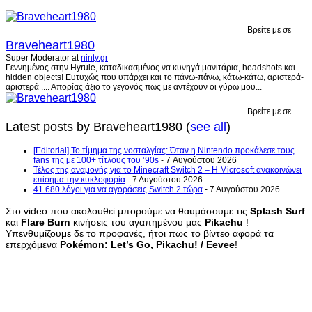
Βρείτε με σε
Braveheart1980
Super Moderator
at
ninty.gr
Γεννημένος στην Hyrule, καταδικασμένος να κυνηγά μανιτάρια, headshots και
hidden objects! Ευτυχώς που υπάρχει και το πάνω-πάνω, κάτω-κάτω, αριστερά-
αριστερά .... Απορίας άξιο το γεγονός πως με αντέχουν οι γύρω μου...
Βρείτε με σε
Latest posts by Braveheart1980
(
see all
)
[Editorial] Το τίμημα της νοσταλγίας: Όταν η Nintendo προκάλεσε τους
fans της με 100+ τίτλους του ’90s
- 7 Αυγούστου 2026
Τέλος της αναμονής για το Minecraft Switch 2 – Η Microsoft ανακοινώνει
επίσημα την κυκλοφορία
- 7 Αυγούστου 2026
41.680 λόγοι για να αγοράσεις Switch 2 τώρα
- 7 Αυγούστου 2026
Στο video που ακολουθεί μπορούμε να θαυμάσουμε τις
Splash Surf
και
Flare Burn
κινήσεις του αγαπημένου μας
Pikachu
!
Υπενθυμίζουμε δε το προφανές, ήτοι πως το βίντεο αφορά τα
επερχόμενα
Pokémon: Let’s Go, Pikachu! / Eevee
!