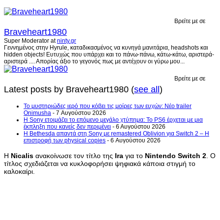
Βρείτε με σε
Braveheart1980
Super Moderator
at
ninty.gr
Γεννημένος στην Hyrule, καταδικασμένος να κυνηγά μανιτάρια, headshots και
hidden objects! Ευτυχώς που υπάρχει και το πάνω-πάνω, κάτω-κάτω, αριστερά-
αριστερά .... Απορίας άξιο το γεγονός πως με αντέχουν οι γύρω μου...
Βρείτε με σε
Latest posts by Braveheart1980
(
see all
)
Το μυστηριώδες ιερό που κόβει τις μοίρες των ευχών: Νέο trailer
Onimusha
- 7 Αυγούστου 2026
Η Sony ετοιμάζει το επόμενο μεγάλο χτύπημα: Το PS6 έρχεται με μια
έκπληξη που κανείς δεν περιμένει
- 6 Αυγούστου 2026
Η Bethesda απαντά στη Sony με remastered Oblivion για Switch 2 – Η
επιστροφή των physical copies
- 6 Αυγούστου 2026
Η
Nicalis
ανακοίνωσε τον τίτλο της
Ira
για το
Nintendo
Switch
2
. Ο
τίτλος σχεδιάζεται να κυκλοφορήσει ψηφιακά κάποια στιγμή το
καλοκαίρι.