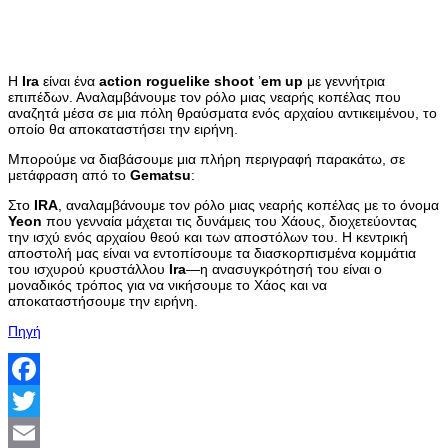
Η
Ira
είναι ένα
action
roguelike
shoot
’
em
up
με γεννήτρια
επιπέδων. Αναλαμβάνουμε τον ρόλο μιας νεαρής κοπέλας που
αναζητά μέσα σε μια πόλη θραύσματα ενός αρχαίου αντικειμένου, το
οποίο θα αποκαταστήσει την ειρήνη.
Μπορούμε να διαβάσουμε μια πλήρη περιγραφή παρακάτω, σε
μετάφραση από το
Gematsu
:
Στο
IRA
, αναλαμβάνουμε τον ρόλο μιας νεαρής κοπέλας με το όνομα
Yeon
που γενναία μάχεται τις δυνάμεις του Χάους, διοχετεύοντας
την ισχύ ενός αρχαίου θεού και των αποστόλων του. Η κεντρική
αποστολή μας είναι να εντοπίσουμε τα διασκορπισμένα κομμάτια
του ισχυρού κρυστάλλου
Ira
—η ανασυγκρότησή του είναι ο
μοναδικός τρόπος για να νικήσουμε το Χάος και να
αποκαταστήσουμε την ειρήνη.
Πηγή
Facebook
Twitter