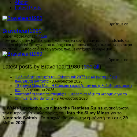
About
Latest Posts
Βρείτε με σε
Braveheart1980
Super Moderator
at
ninty.gr
Γεννημένος στην Hyrule, καταδικασμένος να κυνηγά μανιτάρια, headshots και
hidden objects! Ευτυχώς που υπάρχει και το πάνω-πάνω, κάτω-κάτω, αριστερά-
αριστερά .... Απορίας άξιο το γεγονός πως με αντέχουν οι γύρω μου...
Βρείτε με σε
Latest posts by Braveheart1980
(
see all
)
H αδιανόητη επιτυχία του Cyberpunk 2077 με 40 εκατομμύρια
πωληθέντα αντίτυπα
- 8 Αυγούστου 2026
40 χρόνια Mega Man: Η Capcom ετοιμάζει την πιο φιλόδοξη επιστροφή
του
- 8 Αυγούστου 2026
Ανατροπή τελευταίας στιγμής: Η Capcom αλλάζει τα δεδομένα για το
Onimusha στο Switch 2
- 8 Αυγούστου 2026
Η
Wales
Interactive
και η
Into
the
Restless
Ruins
ανακοίνωσαν
την ημερομηνία κυκλοφορίας του
Into
the
Slimy
Mines
για το
Nintendo
Switch
. Το παιχνίδι θα κάνει την εμφάνισή του στις
29
Μαΐου
2026
.