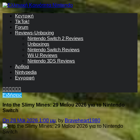
Κεντρική
TikTok!
Forum
Reviews-Unboxing
Nintendo Switch 2 Reviews
Unboxings
Nintendo Switch Reviews
Wii U Reviews
Nintendo 3DS Reviews
Άρθρα
Nintypedia
Εγγραφή
Ειδήσεις
Into the Slimy Mines: 29 Μαΐου 2026 για το Nintendo
Switch
On 28 Μάι 2026 1:00 μμ
, by
Braveheart1980