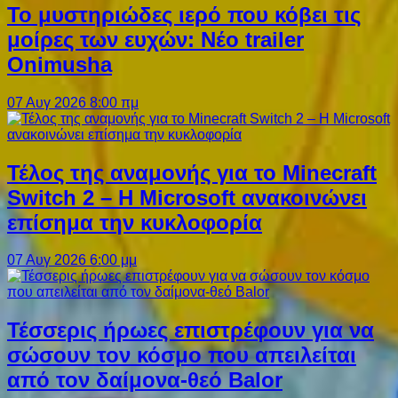
Το μυστηριώδες ιερό που κόβει τις
μοίρες των ευχών: Νέο trailer
Onimusha
07 Αυγ 2026 8:00 πμ
Τέλος της αναμονής για το Minecraft
Switch 2 – Η Microsoft ανακοινώνει
επίσημα την κυκλοφορία
07 Αυγ 2026 6:00 μμ
Τέσσερις ήρωες επιστρέφουν για να
σώσουν τον κόσμο που απειλείται
από τον δαίμονα-θεό Balor