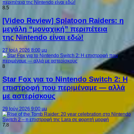
8.5
[Video Review] Splatoon Raiders: η
μεγάλη “μοναχική” περιπέτεια
της Nintendo είναι εδώ!
27 Ιούλ 2026 8:00 μμ
8
Star Fox για το Nintendo Switch 2: Η
επιστροφή που περιμέναμε — αλλά
με αστερίσκους
29 Ιούν 2026 9:00 μμ
7.8