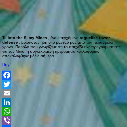
Το
Into
the
Slimy
Mines
, ένα επερχόμενο
roguelike
tower
defense
, βρισκόταν ήδη στο ραντάρ μας από τον περασμένο
χρόνο. Παρόλο που γνωρίζαμε ότι το παιχνίδι είχε προγραμματιστεί
για τον Μάιο, η συγκεκριμένη ημερομηνία κυκλοφορίας
αποκαλύφθηκε μόλις σήμερα.
Πηγή
Facebook
Twitter
Email
LinkedIn
WhatsApp