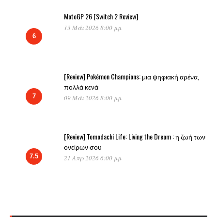
MotoGP 26 [Switch 2 Review]
13 Μάι 2026 8:00 μμ
6
[Review] Pokémon Champions: μια ψηφιακή αρένα,
πολλά κενά
7
09 Μάι 2026 8:00 μμ
[Review] Tomodachi Life: Living the Dream : η ζωή των
ονείρων σου
7.5
21 Απρ 2026 6:00 μμ