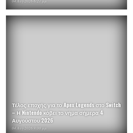
04 Αυγ 2026 6:27 μμ
Τέλος εποχής για το Apex Legends στο Switch
– Η Nintendo κόβει το νήμα σήμερα 4
Αυγούστου 2026
04 Αυγ 2026 9:00 μμ