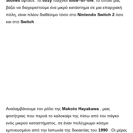
Stories
έφτασε. Το
cozy
παιχνίδι
slice
–
of
–
life
, το οποίο μας
βάζει να διαχειριστούμε ένα μικρό κατάστημα σε μια επαρχιακή
πόλη, είναι πλέον διαθέσιμο τόσο στο
Nintendo
Switch
2
όσο
και στο
Switch
.
Αναλαμβάνουμε τον ρόλο της
Makoto
Hayakawa
, μιας
φοιτήτριας που περνά το καλοκαίρι της πίσω από τον πάγκο
ενός μικρού καταστήματος, σε έναν πολύχρωμο κόσμο
εμπνευσμένο από την Ιαπωνία της δεκαετίας του
1990
. Οι μέρες