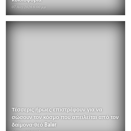
07 Αυγ 2026 6:00 μμ
Τέσσερις ήρωες επιστρέφουν για να
σώσουν τον κόσμο που απειλείται από τον
δαίμονα-θεό Balor