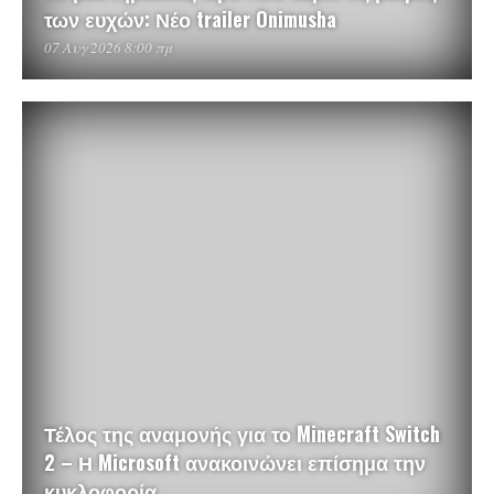
των ευχών: Νέο trailer Onimusha
07 Αυγ 2026 8:00 πμ
Τέλος της αναμονής για το Minecraft Switch
2 – Η Microsoft ανακοινώνει επίσημα την
κυκλοφορία