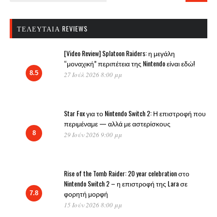
ΤΕΛΕΥΤΑΊΑ REVIEWS
[Video Review] Splatoon Raiders: η μεγάλη
“μοναχική” περιπέτεια της Nintendo είναι εδώ!
8.5
27 Ιούλ 2026 8:00 μμ
Star Fox για το Nintendo Switch 2: Η επιστροφή που
περιμέναμε — αλλά με αστερίσκους
8
29 Ιούν 2026 9:00 μμ
Rise of the Tomb Raider: 20 year celebration στο
Nintendo Switch 2 – η επιστροφή της Lara σε
φορητή μορφή
7.8
15 Ιούν 2026 8:00 μμ