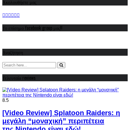
Ακολουθήστε μας
Το επίσημο facebook group μας!!
Αναζήτηση
Τελευταία reviews
8.5
[Video Review] Splatoon Raiders: η
μεγάλη “μοναχική” περιπέτεια
της Nintendo είναι εδώ!