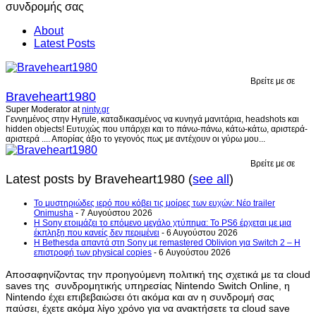
About
Latest Posts
Βρείτε με σε
Braveheart1980
Super Moderator
at
ninty.gr
Γεννημένος στην Hyrule, καταδικασμένος να κυνηγά μανιτάρια, headshots και
hidden objects! Ευτυχώς που υπάρχει και το πάνω-πάνω, κάτω-κάτω, αριστερά-
αριστερά .... Απορίας άξιο το γεγονός πως με αντέχουν οι γύρω μου...
Βρείτε με σε
Latest posts by Braveheart1980
(
see all
)
Το μυστηριώδες ιερό που κόβει τις μοίρες των ευχών: Νέο trailer
Onimusha
- 7 Αυγούστου 2026
Η Sony ετοιμάζει το επόμενο μεγάλο χτύπημα: Το PS6 έρχεται με μια
έκπληξη που κανείς δεν περιμένει
- 6 Αυγούστου 2026
Η Bethesda απαντά στη Sony με remastered Oblivion για Switch 2 – Η
επιστροφή των physical copies
- 6 Αυγούστου 2026
Αποσαφηνίζοντας την προηγούμενη πολιτική της σχετικά με τα cloud
saves της συνδρομητικής υπηρεσίας Nintendo Switch Online, η
Nintendo έχει επιβεβαιώσει ότι ακόμα και αν η συνδρομή σας
παύσει, έχετε ακόμα λίγο χρόνο για να ανακτήσετε τα cloud save