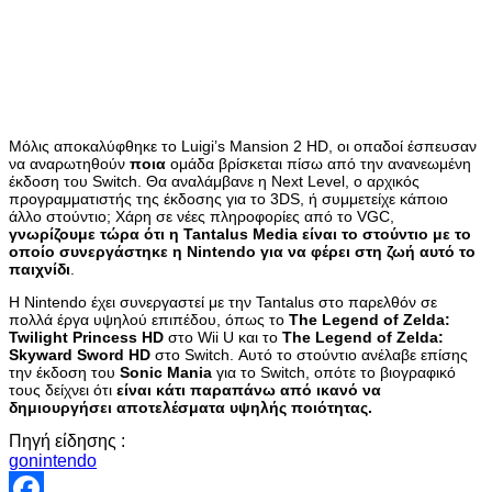
Μόλις αποκαλύφθηκε το Luigi’s Mansion 2 HD, οι οπαδοί έσπευσαν
να αναρωτηθούν
ποια
ομάδα βρίσκεται πίσω από την ανανεωμένη
έκδοση του Switch. Θα αναλάμβανε η Next Level, ο αρχικός
προγραμματιστής της έκδοσης για το 3DS, ή συμμετείχε κάποιο
άλλο στούντιο; Χάρη σε νέες πληροφορίες από το VGC,
γνωρίζουμε τώρα ότι η Tantalus Media είναι το στούντιο με το
οποίο συνεργάστηκε η Nintendo για να φέρει στη ζωή αυτό το
παιχνίδι
.
Η Nintendo έχει συνεργαστεί με την Tantalus στο παρελθόν σε
πολλά έργα υψηλού επιπέδου, όπως το
The Legend of Zelda:
Twilight Princess HD
στο Wii U και το
The Legend of Zelda:
Skyward Sword HD
στο Switch. Αυτό το στούντιο ανέλαβε επίσης
την έκδοση του
Sonic Mania
για το Switch, οπότε το βιογραφικό
τους δείχνει ότι
είναι κάτι παραπάνω από ικανό να
δημιουργήσει αποτελέσματα υψηλής ποιότητας.
Πηγή είδησης :
gonintendo