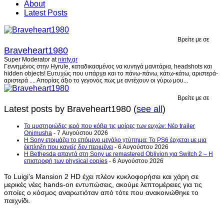
About
Latest Posts
Βρείτε με σε
Braveheart1980
Super Moderator
at
ninty.gr
Γεννημένος στην Hyrule, καταδικασμένος να κυνηγά μανιτάρια, headshots και
hidden objects! Ευτυχώς που υπάρχει και το πάνω-πάνω, κάτω-κάτω, αριστερά-
αριστερά .... Απορίας άξιο το γεγονός πως με αντέχουν οι γύρω μου...
Βρείτε με σε
Latest posts by Braveheart1980
(
see all
)
Το μυστηριώδες ιερό που κόβει τις μοίρες των ευχών: Νέο trailer
Onimusha
- 7 Αυγούστου 2026
Η Sony ετοιμάζει το επόμενο μεγάλο χτύπημα: Το PS6 έρχεται με μια
έκπληξη που κανείς δεν περιμένει
- 6 Αυγούστου 2026
Η Bethesda απαντά στη Sony με remastered Oblivion για Switch 2 – Η
επιστροφή των physical copies
- 6 Αυγούστου 2026
Το Luigi’s Mansion 2 HD έχει πλέον κυκλοφορήσει και χάρη σε
μερικές νέες hands-on εντυπώσεις, ακούμε λεπτομέρειες για τις
οποίες ο κόσμος αναρωτιόταν από τότε που ανακοινώθηκε το
παιχνίδι.