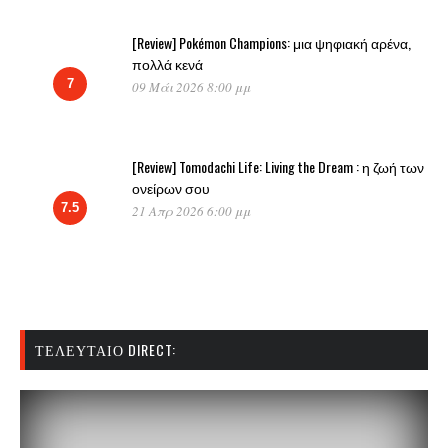
[Review] Pokémon Champions: μια ψηφιακή αρένα,
πολλά κενά
7
09 Μάι 2026 8:00 μμ
[Review] Tomodachi Life: Living the Dream : η ζωή των
ονείρων σου
7.5
21 Απρ 2026 6:00 μμ
ΤΕΛΕΥΤΑΊΟ DIRECT: