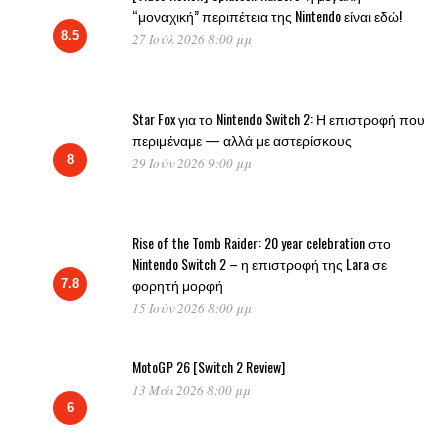
“μοναχική” περιπέτεια της Nintendo είναι εδώ!
8.5
27 Ιούλ 2026 8:00 μμ
Star Fox για το Nintendo Switch 2: Η επιστροφή που
περιμέναμε — αλλά με αστερίσκους
8
29 Ιούν 2026 9:00 μμ
Rise of the Tomb Raider: 20 year celebration στο
Nintendo Switch 2 – η επιστροφή της Lara σε
φορητή μορφή
7.8
15 Ιούν 2026 8:00 μμ
MotoGP 26 [Switch 2 Review]
13 Μάι 2026 8:00 μμ
6