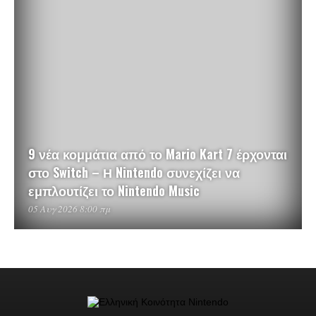
9 νέα κομμάτια από το Mario Kart 7 έρχονται
στο Switch – Η Nintendo συνεχίζει να
εμπλουτίζει το Nintendo Music
05 Αυγ 2026 8:00 πμ