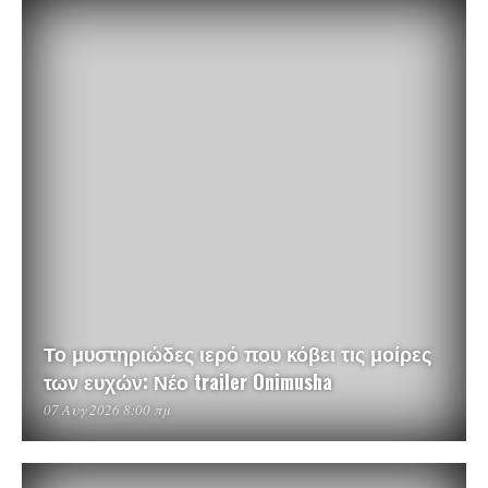
Το μυστηριώδες ιερό που κόβει τις μοίρες
των ευχών: Νέο trailer Onimusha
07 Αυγ 2026 8:00 πμ