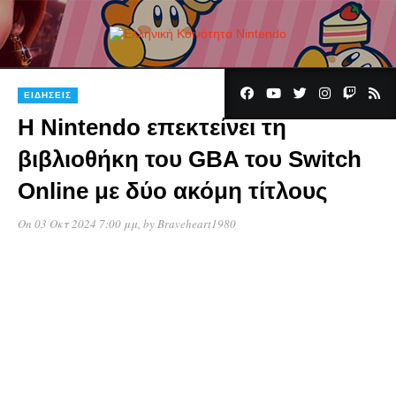
ΕΙΔΉΣΕΙΣ
Η Nintendo επεκτείνει τη
βιβλιοθήκη του GBA του Switch
Online με δύο ακόμη τίτλους
On 03 Οκτ 2024 7:00 μμ
, by
Braveheart1980