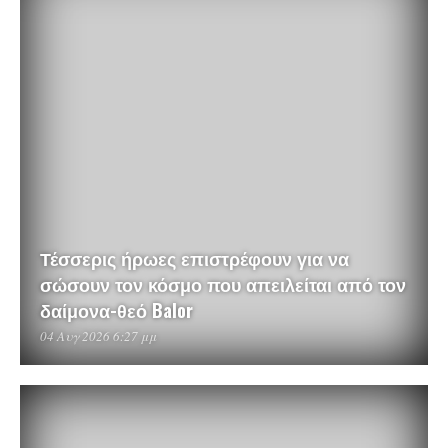
Τέσσερις ήρωες επιστρέφουν για να
σώσουν τον κόσμο που απειλείται από τον
δαίμονα-θεό Balor
04 Αυγ 2026 6:27 μμ