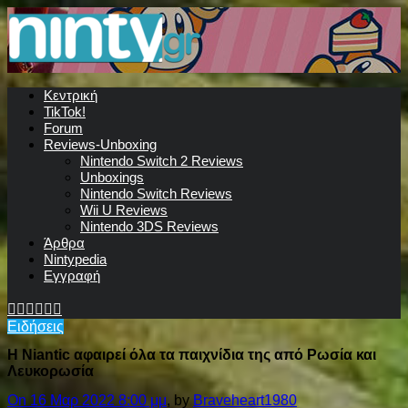
Κεντρική
TikTok!
Forum
Reviews-Unboxing
Nintendo Switch 2 Reviews
Unboxings
Nintendo Switch Reviews
Wii U Reviews
Nintendo 3DS Reviews
Άρθρα
Nintypedia
Εγγραφή
Ειδήσεις
Η Niantic αφαιρεί όλα τα παιχνίδια της από Ρωσία και
Λευκορωσία
On 16 Μαρ 2022 8:00 μμ
, by
Braveheart1980