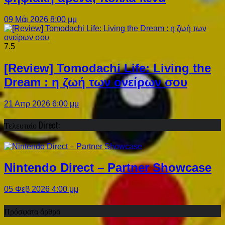
09 Μάι 2026 8:00 μμ
7.5
[Review] Tomodachi Life: Living the
Dream : η ζωή των ονείρων σου
21 Απρ 2026 6:00 μμ
Τελευταίο Direct:
Nintendo Direct – Partner Showcase
05 Φεβ 2026 4:00 μμ
Πρόσφατα άρθρα