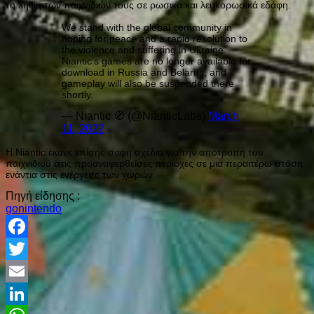
τη λήψη των παιχνιδιών τους σε ρωσικά και λευκορωσικά εδάφη.
We stand with the global community in
hoping for peace and a rapid resolution to
the violence and suffering in Ukraine.
Niantic’s games are no longer available for
download in Russia and Belarus, and
gameplay will also be suspended there
shortly.
— Niantic 🧭 (@NianticLabs)
March
11, 2022
Η Niantic έκανε επίσης σαφή σχέδια για την αποτροπή του
παιχνιδιού στις προαναφερθείσες περιοχές σε μια περαιτέρω στάση
ενάντια στις ενέργειες των χωρών.
Πηγή είδησης :
gonintendo
Facebook
Twitter
Email