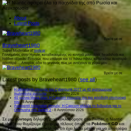
About
Latest Posts
Βρείτε με σε
Braveheart1980
Super Moderator
at
ninty.gr
Γεννημένος στην Hyrule, καταδικασμένος να κυνηγά μανιτάρια, headshots και
hidden objects! Ευτυχώς που υπάρχει και το πάνω-πάνω, κάτω-κάτω, αριστερά-
αριστερά .... Απορίας άξιο το γεγονός πως με αντέχουν οι γύρω μου...
Βρείτε με σε
Latest posts by Braveheart1980
(
see all
)
H αδιανόητη επιτυχία του Cyberpunk 2077 με 40 εκατομμύρια
πωληθέντα αντίτυπα
- 8 Αυγούστου 2026
40 χρόνια Mega Man: Η Capcom ετοιμάζει την πιο φιλόδοξη επιστροφή
του
- 8 Αυγούστου 2026
Ανατροπή τελευταίας στιγμής: Η Capcom αλλάζει τα δεδομένα για το
Onimusha στο Switch 2
- 8 Αυγούστου 2026
Σε μια
σύντομη
δήλωση που κυκλοφόρησε στο Twitter, η Niantic
Labs (που θυμίζουμε έχει φέρει τίτλους όπως το
Pokémon GO
και
το
Pikmin Bloom
) αποκάλυψε ότι έχει λάβει μέτρα για να αποτρέψει