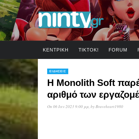
ΚΕΝΤΡΙΚΉ
TIKTOK!
FORUM
ΕΙΔΉΣΕΙΣ
Η Monolith Soft παρ
αριθμό των εργαζομ
On 06 Ιαν 2023 9:00 μμ
, by
Braveheart1980