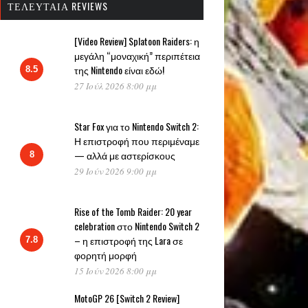
ΤΕΛΕΥΤΑΊΑ REVIEWS
[Video Review] Splatoon Raiders: η
μεγάλη “μοναχική” περιπέτεια
της Nintendo είναι εδώ!
8.5
27 Ιούλ 2026 8:00 μμ
Star Fox για το Nintendo Switch 2:
Η επιστροφή που περιμέναμε
— αλλά με αστερίσκους
8
29 Ιούν 2026 9:00 μμ
Rise of the Tomb Raider: 20 year
celebration στο Nintendo Switch 2
– η επιστροφή της Lara σε
7.8
φορητή μορφή
15 Ιούν 2026 8:00 μμ
MotoGP 26 [Switch 2 Review]