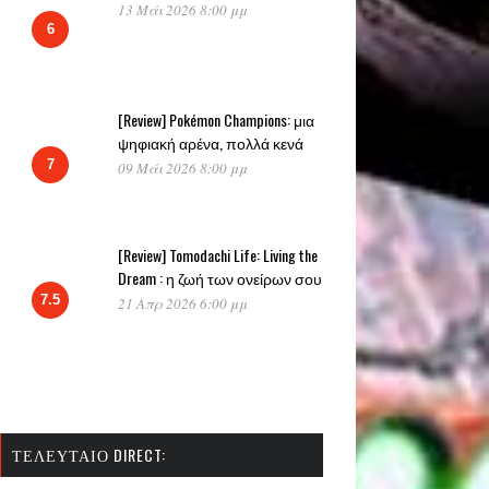
13 Μάι 2026 8:00 μμ
6
[Review] Pokémon Champions: μια
ψηφιακή αρένα, πολλά κενά
7
09 Μάι 2026 8:00 μμ
[Review] Tomodachi Life: Living the
Dream : η ζωή των ονείρων σου
7.5
21 Απρ 2026 6:00 μμ
ΤΕΛΕΥΤΑΊΟ DIRECT: