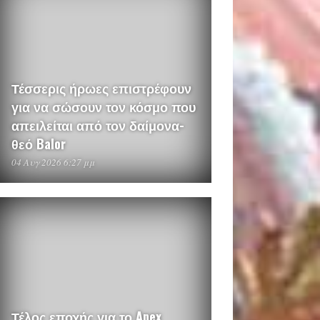
Τέσσερις ήρωες επιστρέφουν
για να σώσουν τον κόσμο που
απειλείται από τον δαίμονα-
θεό Balor
04 Αυγ 2026 6:27 μμ
Τέλος εποχής για το Apex