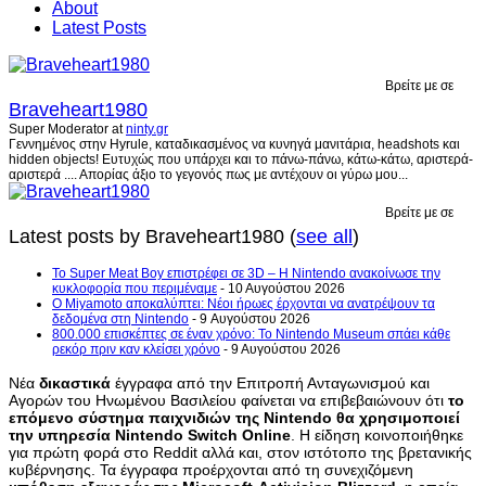
About
Latest Posts
Βρείτε με σε
Braveheart1980
Super Moderator
at
ninty.gr
Γεννημένος στην Hyrule, καταδικασμένος να κυνηγά μανιτάρια, headshots και
hidden objects! Ευτυχώς που υπάρχει και το πάνω-πάνω, κάτω-κάτω, αριστερά-
αριστερά .... Απορίας άξιο το γεγονός πως με αντέχουν οι γύρω μου...
Βρείτε με σε
Latest posts by Braveheart1980
(
see all
)
Το Super Meat Boy επιστρέφει σε 3D – Η Nintendo ανακοίνωσε την
κυκλοφορία που περιμέναμε
- 10 Αυγούστου 2026
Ο Miyamoto αποκαλύπτει: Νέοι ήρωες έρχονται να ανατρέψουν τα
δεδομένα στη Nintendo
- 9 Αυγούστου 2026
800.000 επισκέπτες σε έναν χρόνο: Το Nintendo Museum σπάει κάθε
ρεκόρ πριν καν κλείσει χρόνο
- 9 Αυγούστου 2026
Νέα
δικαστικά
έγγραφα από την Επιτροπή Ανταγωνισμού και
Αγορών του Ηνωμένου Βασιλείου φαίνεται να επιβεβαιώνουν ότι
το
επόμενο σύστημα παιχνιδιών της Nintendo θα χρησιμοποιεί
την υπηρεσία Nintendo Switch Online
. Η είδηση κοινοποιήθηκε
για πρώτη φορά στο Reddit αλλά και, στον ιστότοπο της βρετανικής
κυβέρνησης. Τα έγγραφα προέρχονται από τη συνεχιζόμενη