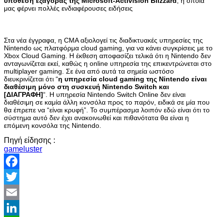
υπόθεση εξαγοράς της Microsoft-Activision Blizzard
, η οποία
μας φέρνει πολλές ενδιαφέρουσες ειδήσεις
Στα νέα έγγραφα, η CMA αξιολογεί τις διαδικτυακές υπηρεσίες της
Nintendo ως πλατφόρμα cloud gaming, για να κάνει συγκρίσεις με το
Xbox Cloud Gaming. Η έκθεση αποφασίζει τελικά ότι η Nintendo δεν
ανταγωνίζεται εκεί, καθώς η online υπηρεσία της επικεντρώνεται στο
multiplayer gaming. Σε ένα από αυτά τα σημεία ωστόσο
διευκρινίζεται ότι “
η υπηρεσία cloud gaming της Nintendo είναι
διαθέσιμη μόνο στη συσκευή Nintendo Switch και
[ΔΙΑΓΡΑΦΗ]
“. Η υπηρεσία Nintendo Switch Online δεν είναι
διαθέσιμη σε καμία άλλη κονσόλα προς το παρόν, ειδικά σε μία που
θα έπρεπε να “είναι κρυφή”. Το συμπέρασμα λοιπόν εδώ είναι ότι το
σύστημα αυτό δεν έχει ανακοινωθεί και πιθανότατα θα είναι η
επόμενη κονσόλα της Nintendo.
Πηγή είδησης :
gameluster
Facebook
Twitter
Email