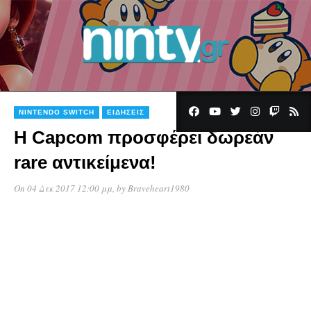
NINTENDO SWITCH
ΕΙΔΉΣΕΙΣ
Η Capcom προσφέρει δωρεάν
rare αντικείμενα!
On 04 Δεκ 2017 12:00 μμ
, by
Braveheart1980