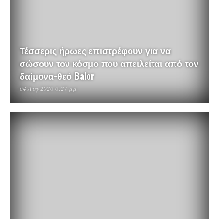
Τέσσερις ήρωες επιστρέφουν για να
σώσουν τον κόσμο που απειλείται από τον
δαίμονα-θεό Balor
04 Αυγ 2026 6:27 μμ