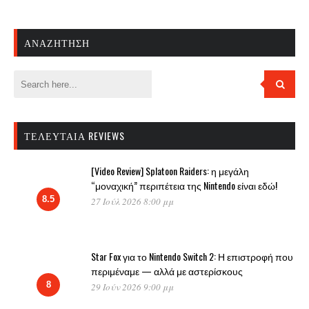
ΑΝΑΖΉΤΗΣΗ
ΤΕΛΕΥΤΑΊΑ REVIEWS
[Video Review] Splatoon Raiders: η μεγάλη
“μοναχική” περιπέτεια της Nintendo είναι εδώ!
8.5
27 Ιούλ 2026 8:00 μμ
Star Fox για το Nintendo Switch 2: Η επιστροφή που
περιμέναμε — αλλά με αστερίσκους
8
29 Ιούν 2026 9:00 μμ