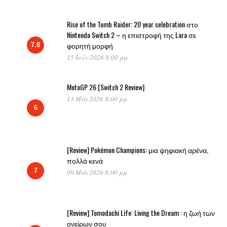
Rise of the Tomb Raider: 20 year celebration στο
Nintendo Switch 2 – η επιστροφή της Lara σε
φορητή μορφή
7.8
15 Ιούν 2026 8:00 μμ
MotoGP 26 [Switch 2 Review]
13 Μάι 2026 8:00 μμ
6
[Review] Pokémon Champions: μια ψηφιακή αρένα,
πολλά κενά
7
09 Μάι 2026 8:00 μμ
[Review] Tomodachi Life: Living the Dream : η ζωή των
ονείρων σου