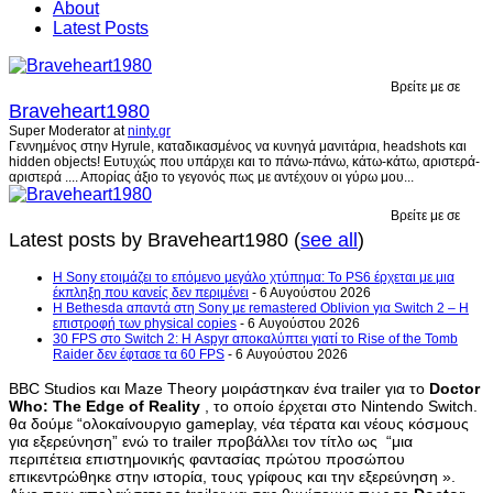
About
Latest Posts
Βρείτε με σε
Braveheart1980
Super Moderator
at
ninty.gr
Γεννημένος στην Hyrule, καταδικασμένος να κυνηγά μανιτάρια, headshots και
hidden objects! Ευτυχώς που υπάρχει και το πάνω-πάνω, κάτω-κάτω, αριστερά-
αριστερά .... Απορίας άξιο το γεγονός πως με αντέχουν οι γύρω μου...
Βρείτε με σε
Latest posts by Braveheart1980
(
see all
)
Η Sony ετοιμάζει το επόμενο μεγάλο χτύπημα: Το PS6 έρχεται με μια
έκπληξη που κανείς δεν περιμένει
- 6 Αυγούστου 2026
Η Bethesda απαντά στη Sony με remastered Oblivion για Switch 2 – Η
επιστροφή των physical copies
- 6 Αυγούστου 2026
30 FPS στο Switch 2: Η Aspyr αποκαλύπτει γιατί το Rise of the Tomb
Raider δεν έφτασε τα 60 FPS
- 6 Αυγούστου 2026
BBC Studios και Maze Theory μοιράστηκαν ένα trailer για το
Doctor
Who: The Edge of Reality
, το οποίο έρχεται στο Nintendo Switch.
θα δούμε “ολοκαίνουργιο gameplay, νέα τέρατα και νέους κόσμους
για εξερεύνηση” ενώ το trailer προβάλλει τον τίτλο ως “μια
περιπέτεια επιστημονικής φαντασίας πρώτου προσώπου
επικεντρώθηκε στην ιστορία, τους γρίφους και την εξερεύνηση ».