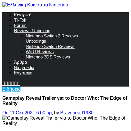
Κεντρική
TikTok!
Forum
Reviews-Unboxing
Nintendo Switch 2 Reviews
Unboxings
Nintendo Switch Reviews
Wii U Reviews
Nintendo 3DS Reviews
Άρθρα
Nintypedia
Εγγραφή
Ειδήσεις
Gameplay Reveal Trailer για το Doctor Who: The Edge of
Reality
On 11 Οκτ 2021 6:00 μμ
, by
Braveheart1980