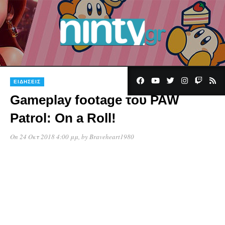
3
ΕΙΔΉΣΕΙΣ
Gameplay footage του PAW
Patrol: On a Roll!
On 24 Οκτ 2018 4:00 μμ
, by
Braveheart1980