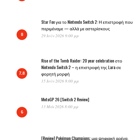
Star Fox για το Nintendo Switch 2: Η επιστροφή που
περιμέναμε — αλλά με αστερίσκους
8
29 Ιούν 2026 9:00 μμ
Rise of the Tomb Raider: 20 year celebration στο
Nintendo Switch 2 – η επιστροφή της Lara σε
φορητή μορφή
7.8
15 Ιούν 2026 8:00 μμ
MotoGP 26 [Switch 2 Review]
13 Μάι 2026 8:00 μμ
6
[Review] Pokémon Champions: μια ψηφιακή αρένα,