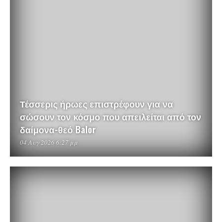
Τέσσερις ήρωες επιστρέφουν για να
σώσουν τον κόσμο που απειλείται από τον
δαίμονα-θεό Balor
04 Αυγ 2026 6:27 μμ