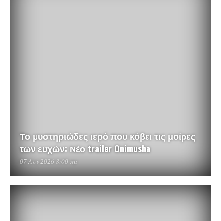
Το μυστηριώδες ιερό που κόβει τις μοίρες
των ευχών: Νέο trailer Onimusha
07 Αυγ 2026 8:00 πμ