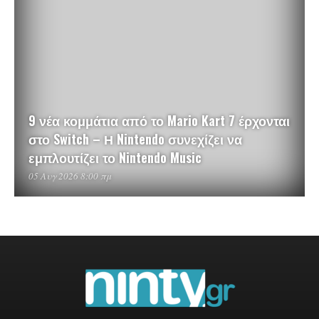
9 νέα κομμάτια από το Mario Kart 7 έρχονται
στο Switch – Η Nintendo συνεχίζει να
εμπλουτίζει το Nintendo Music
05 Αυγ 2026 8:00 πμ