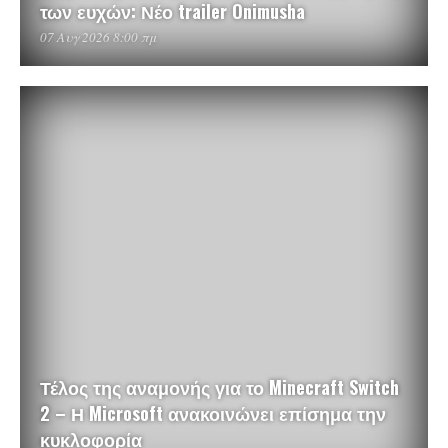
των ευχών: Νέο trailer Onimusha
07 Αυγ 2026 8:00 πμ
Τέλος της αναμονής για το Minecraft Switch
2 – Η Microsoft ανακοινώνει επίσημα την
κυκλοφορία