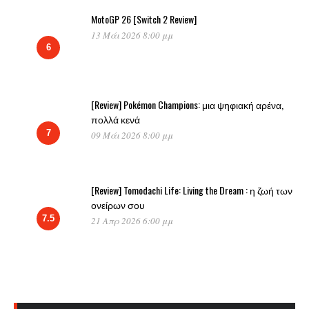
MotoGP 26 [Switch 2 Review]
13 Μάι 2026 8:00 μμ
6
[Review] Pokémon Champions: μια ψηφιακή αρένα,
πολλά κενά
7
09 Μάι 2026 8:00 μμ
[Review] Tomodachi Life: Living the Dream : η ζωή των
ονείρων σου
7.5
21 Απρ 2026 6:00 μμ