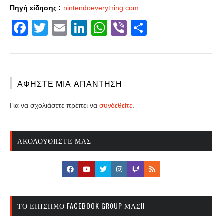
Πηγή είδησης :
nintendoeverything.com
Facebook
Twitter
Email
LinkedIn
WhatsApp
Viber
Share
ΑΦΉΣΤΕ ΜΙΑ ΑΠΆΝΤΗΣΗ
Για να σχολιάσετε πρέπει να
συνδεθείτε
.
ΑΚΟΛΟΥΘΉΣΤΕ ΜΑΣ
ΤΟ ΕΠΊΣΗΜΟ FACEBOOK GROUP ΜΑΣ!!