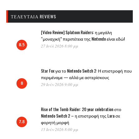
ΤΕΛΕΥΤΑΊΑ REVIEWS
[Video Review] Splatoon Raiders: η μεγάλη
“μοναχική” περιπέτεια της Nintendo είναι εδώ!
8.5
27 Ιούλ 2026 8:00 μμ
Star Fox για το Nintendo Switch 2: Η επιστροφή που
περιμέναμε — αλλά με αστερίσκους
8
29 Ιούν 2026 9:00 μμ
Rise of the Tomb Raider: 20 year celebration στο
Nintendo Switch 2 – η επιστροφή της Lara σε
φορητή μορφή
7.8
15 Ιούν 2026 8:00 μμ