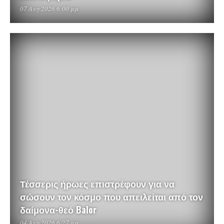
07 Αυγ 2026 6:00 μμ
Τέσσερις ήρωες επιστρέφουν για να
σώσουν τον κόσμο που απειλείται από τον
δαίμονα-θεό Balor
04 Αυγ 2026 6:27 μμ