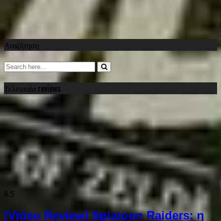
Αναζήτηση
Τελευταία reviews
8.5
[Video Review] Splatoon Raiders: η