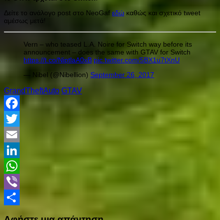
Δείτε το ανάλογο post στο NeoGaf
εδώ
καθώς και σχετικό tweet
αμέσως μετά!
Vern – who teased L.A. Noire for Switch way before its
announcement – does the same with GTAV for Switch
https://t.co/NiptlaA0xB
pic.twitter.com/5BX1u7tXnU
— Nibel (@Nibellion)
September 26, 2017
GrandTheftAuto
GTAV
Facebook
Twitter
Email
LinkedIn
WhatsApp
Viber
Share
Αφήστε μια απάντηση