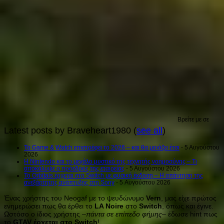
Βρείτε με σε
Latest posts by Braveheart1980
(
see all
)
Το Game & Watch επιστρέφει το 2026 – και θα μοιάζει έτσι
- 5 Αυγούστου
2026
Η Nintendo και το μεγάλο μυστικό της τεχνητής νοημοσύνης – Τι
αποκάλυψε ο πρόεδρος της εταιρείας
- 5 Αυγούστου 2026
Το Orbitals έρχεται στο Switch με φυσική έκδοση – Η απάντηση της
ανεξάρτητης ανάπτυξης στη Sony
- 5 Αυγούστου 2026
Ένας χρήστης του Neogaf με το ψευδώνυμο
Vern
, μας είχε πρώτος
ενημερώσει πως θα έρθει το
LA Noire
στο
Switch
, όπως και έγινε.
Ωστόσο ο ίδιος χρήστης –
πάντα σε επίπεδο φήμης
– έδωσε hint πως
το
GTAV έρχεται στο Switch
!