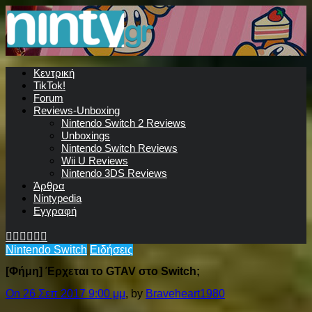
Κεντρική
TikTok!
Forum
Reviews-Unboxing
Nintendo Switch 2 Reviews
Unboxings
Nintendo Switch Reviews
Wii U Reviews
Nintendo 3DS Reviews
Άρθρα
Nintypedia
Εγγραφή
Nintendo Switch
Ειδήσεις
[Φήμη] Έρχεται το GTAV στο Switch;
On 26 Σεπ 2017 9:00 μμ
, by
Braveheart1980