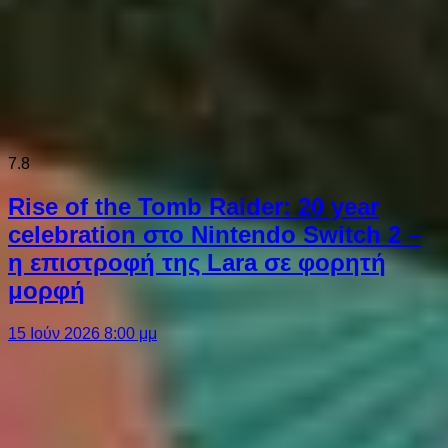
7.8
Rise of the Tomb Raider: 20 year
celebration στο Nintendo Switch 2 –
η επιστροφή της Lara σε φορητή
μορφή
15 Ιούν 2026 8:00 μμ