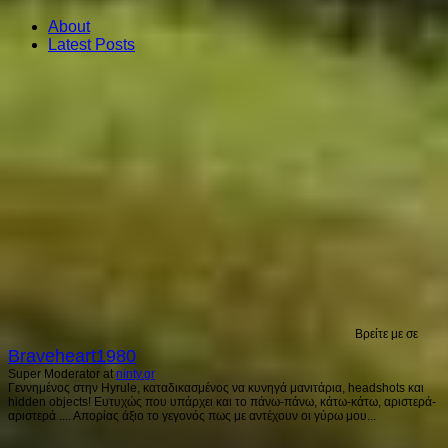
About
Latest Posts
Βρείτε με σε
Braveheart1980
Super Moderator
at
ninty.gr
Γεννημένος στην Hyrule, καταδικασμένος να κυνηγά μανιτάρια, headshots και
hidden objects! Ευτυχώς που υπάρχει και το πάνω-πάνω, κάτω-κάτω, αριστερά-
αριστερά .... Απορίας άξιο το γεγονός πως με αντέχουν οι γύρω μου...