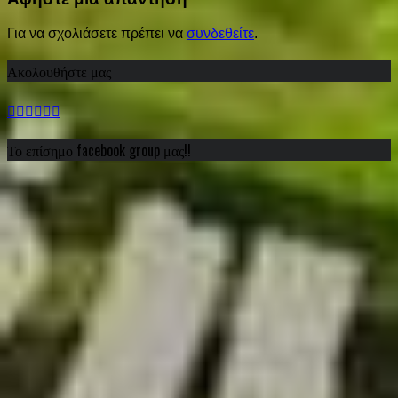
Για να σχολιάσετε πρέπει να
συνδεθείτε
.
Ακολουθήστε μας
Το επίσημο facebook group μας!!