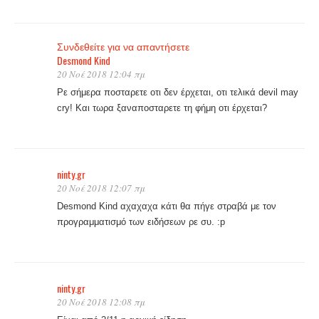
Συνδεθείτε για να απαντήσετε
Desmond Kind
20 Νοέ 2018 12:04 πμ
Ρε σήμερα ποσταρετε οτι δεν έρχεται, οτι τελικά devil may
cry! Και τωρα ξαναποσταρετε τη φήμη οτι έρχεται?
ninty.gr
20 Νοέ 2018 12:07 πμ
Desmond Kind αχαχαχα κάτι θα πήγε στραβά με τον
προγραμματισμό των ειδήσεων ρε συ. :p
ninty.gr
20 Νοέ 2018 12:08 πμ