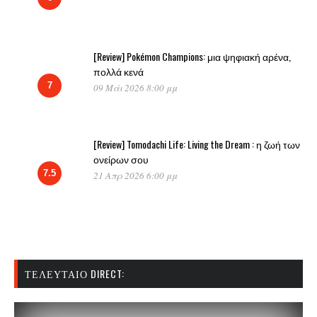
[Review] Pokémon Champions: μια ψηφιακή αρένα,
πολλά κενά
7
09 Μάι 2026 8:00 μμ
[Review] Tomodachi Life: Living the Dream : η ζωή των
ονείρων σου
7.5
21 Απρ 2026 6:00 μμ
ΤΕΛΕΥΤΑΊΟ DIRECT: