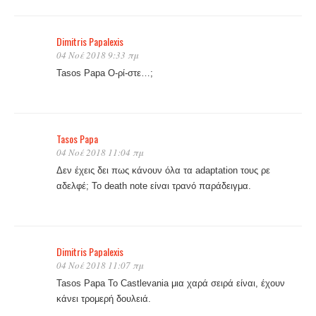
Dimitris Papalexis
04 Νοέ 2018 9:33 πμ
Tasos Papa Ο-ρί-στε…;
Tasos Papa
04 Νοέ 2018 11:04 πμ
Δεν έχεις δει πως κάνουν όλα τα adaptation τους ρε
αδελφέ; Το death note είναι τρανό παράδειγμα.
Dimitris Papalexis
04 Νοέ 2018 11:07 πμ
Tasos Papa Το Castlevania μια χαρά σειρά είναι, έχουν
κάνει τρομερή δουλειά.