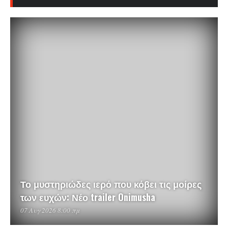
Το μυστηριώδες ιερό που κόβει τις μοίρες
των ευχών: Νέο trailer Onimusha
07 Αυγ 2026 8:00 πμ