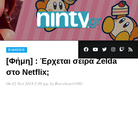
7
ΕΙΔΉΣΕΙΣ
[Φήμη] : Έρχεται σειρά Zelda
στο Netflix;
On 02 Νοέ 2018 2:00 μμ
, by
Braveheart1980