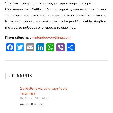
Shankar που
ήταν υπεύθυνος για την κινούμενη σειρά
Castlevania στο Netflix. Ε λοιπόν φημολογείται πως το επόμενό
του project είναι μια σειρά βασισμένη στο ιστορικό franchise της
Nintendo, που δεν είναι άλλο από το Legend Of Zelda. Αλήθεια
ή όχι θα το μάθουμε στο προσεχές διάστημα.
Πηγή είδησης :
nintendoeverything.com
Facebook
Twitter
Email
LinkedIn
WhatsApp
Viber
Share
7 COMMENTS
Συνδεθείτε για να απαντήσετε
Tasos Papa
04 Νοέ 2018 8:34 πμ
netflix=θάνατος.