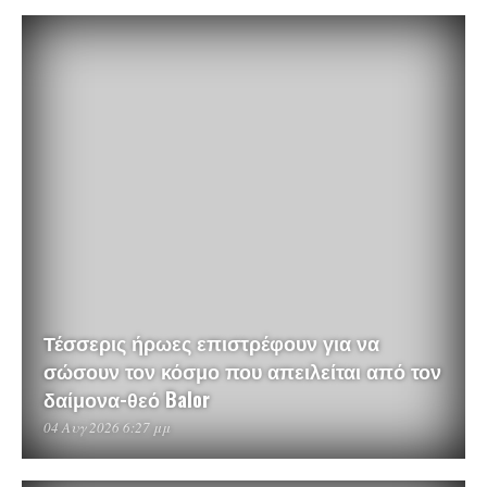
Τέσσερις ήρωες επιστρέφουν για να
σώσουν τον κόσμο που απειλείται από τον
δαίμονα-θεό Balor
04 Αυγ 2026 6:27 μμ