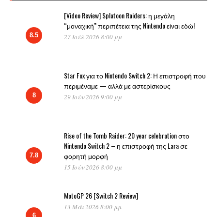
[Video Review] Splatoon Raiders: η μεγάλη
“μοναχική” περιπέτεια της Nintendo είναι εδώ!
8.5
27 Ιούλ 2026 8:00 μμ
Star Fox για το Nintendo Switch 2: Η επιστροφή που
περιμέναμε — αλλά με αστερίσκους
8
29 Ιούν 2026 9:00 μμ
Rise of the Tomb Raider: 20 year celebration στο
Nintendo Switch 2 – η επιστροφή της Lara σε
φορητή μορφή
7.8
15 Ιούν 2026 8:00 μμ
MotoGP 26 [Switch 2 Review]
13 Μάι 2026 8:00 μμ
6