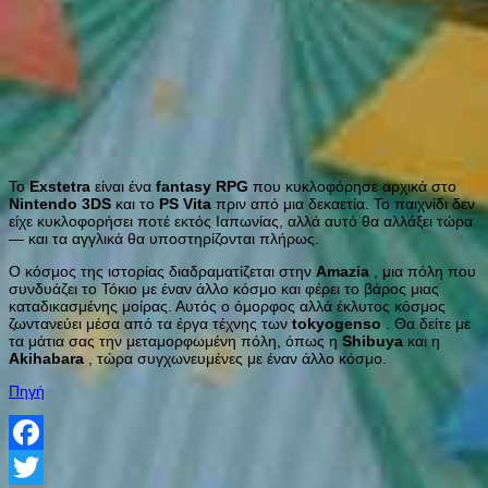
Το
Exstetra
είναι ένα
fantasy
RPG
που κυκλοφόρησε αρχικά στο
Nintendo
3
DS
και το
PS
Vita
πριν από μια δεκαετία. Το παιχνίδι δεν
είχε κυκλοφορήσει ποτέ εκτός Ιαπωνίας, αλλά αυτό θα αλλάξει τώρα
— και τα αγγλικά θα υποστηρίζονται πλήρως.
Ο κόσμος της ιστορίας διαδραματίζεται στην
Amazia
, μια πόλη που
συνδυάζει το Τόκιο με έναν άλλο κόσμο και φέρει το βάρος μιας
καταδικασμένης μοίρας. Αυτός ο όμορφος αλλά έκλυτος κόσμος
ζωντανεύει μέσα από τα έργα τέχνης των
tokyogenso
. Θα δείτε με
τα μάτια σας την μεταμορφωμένη πόλη, όπως η
Shibuya
και η
Akihabara
, τώρα συγχωνευμένες με έναν άλλο κόσμο.
Πηγή
Facebook