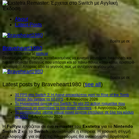
About
Latest Posts
Βρείτε με σε
Braveheart1980
Super Moderator
at
ninty.gr
Γεννημένος στην Hyrule, καταδικασμένος να κυνηγά μανιτάρια, headshots και
hidden objects! Ευτυχώς που υπάρχει και το πάνω-πάνω, κάτω-κάτω, αριστερά-
αριστερά .... Απορίας άξιο το γεγονός πως με αντέχουν οι γύρω μου...
Βρείτε με σε
Latest posts by Braveheart1980
(
see all
)
30 FPS στο Switch 2: Η Aspyr αποκαλύπτει γιατί το Rise of the Tomb
Raider δεν έφτασε τα 60 FPS
- 6 Αυγούστου 2026
Το Hyperwired έρχεται στο Switch: Το νέο 2D action roguelike που
υπόσχεται να ανατρέψει τα top-down shooters
- 6 Αυγούστου 2026
Το μυστηριώδες otome visual novel έρχεται επιτέλους σε όλο τον κόσμο
το 2027
- 6 Αυγούστου 2026
Η
FuRyu
εργάζεται σε ένα
remaster
του
Exstetra
για το
Nintendo
Switch
2
και το
Switch
, ανακοίνωσε η εταιρεία. Η χρονική στιγμή
κυκλοφορίας για αυτές τις πλατφόρμες θα ανακοινωθεί αργότερα.