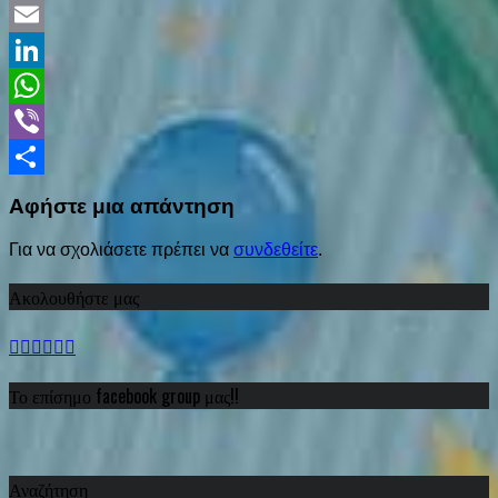
Twitter
Email
LinkedIn
WhatsApp
Viber
Share
Αφήστε μια απάντηση
Για να σχολιάσετε πρέπει να
συνδεθείτε
.
Ακολουθήστε μας
Το επίσημο facebook group μας!!
Αναζήτηση