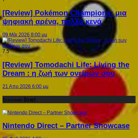
[Review] Pokémon Champions: μια
ψηφιακή αρένα, πολλά κενά
09 Μάι 2026 8:00 μμ
7.5
[Review] Tomodachi Life: Living the
Dream : η ζωή των ονείρων σου
21 Απρ 2026 6:00 μμ
Τελευταίο Direct:
Nintendo Direct – Partner Showcase