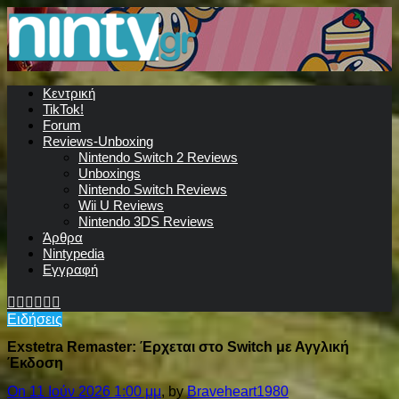
Κεντρική
TikTok!
Forum
Reviews-Unboxing
Nintendo Switch 2 Reviews
Unboxings
Nintendo Switch Reviews
Wii U Reviews
Nintendo 3DS Reviews
Άρθρα
Nintypedia
Εγγραφή
Ειδήσεις
Exstetra Remaster: Έρχεται στο Switch με Αγγλική
Έκδοση
On 11 Ιούν 2026 1:00 μμ
, by
Braveheart1980