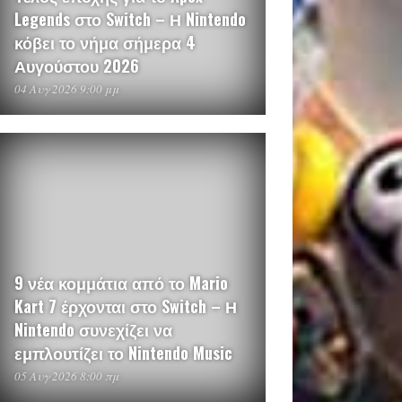
Legends στο Switch – Η Nintendo
κόβει το νήμα σήμερα 4
Αυγούστου 2026
04 Αυγ 2026 9:00 μμ
9 νέα κομμάτια από το Mario
Kart 7 έρχονται στο Switch – Η
Nintendo συνεχίζει να
εμπλουτίζει το Nintendo Music
05 Αυγ 2026 8:00 πμ