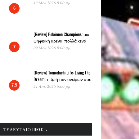
13 Μάι 2026 8:00 μμ
6
[Review] Pokémon Champions: μια
ψηφιακή αρένα, πολλά κενά
7
09 Μάι 2026 8:00 μμ
[Review] Tomodachi Life: Living the
Dream : η ζωή των ονείρων σου
7.5
21 Απρ 2026 6:00 μμ
ΤΕΛΕΥΤΑΊΟ DIRECT: