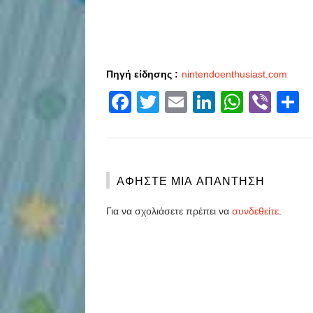
Πηγή είδησης :
nintendoenthusiast.com
Facebook
Twitter
Email
LinkedIn
Whats
Vibe
S
ΑΦΉΣΤΕ ΜΙΑ ΑΠΆΝΤΗΣΗ
Για να σχολιάσετε πρέπει να
συνδεθείτε
.