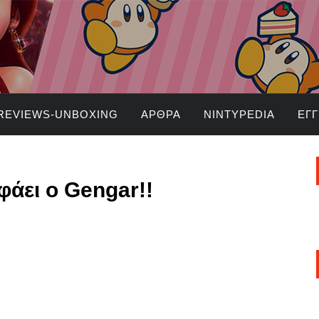
REVIEWS-UNBOXING
ΆΡΘΡΑ
NINTYPEDIA
ΕΓ
φάει ο Gengar!!