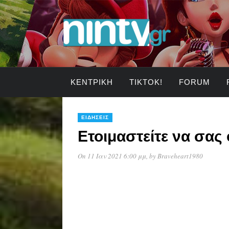
ΚΕΝΤΡΙΚΉ
TIKTOK!
FORUM
ΕΙΔΉΣΕΙΣ
Ετοιμαστείτε να σας 
On 11 Ιαν 2021 6:00 μμ
, by
Braveheart1980