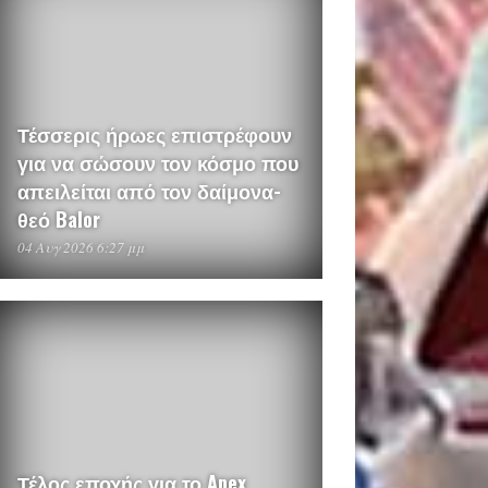
Τέσσερις ήρωες επιστρέφουν
για να σώσουν τον κόσμο που
απειλείται από τον δαίμονα-
θεό Balor
04 Αυγ 2026 6:27 μμ
Τέλος εποχής για το Apex