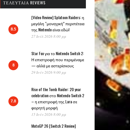
ΤΕΛΕΥΤΑΊΑ REVIEWS
[Video Review] Splatoon Raiders: η
μεγάλη “μοναχική” περιπέτεια
της Nintendo είναι εδώ!
8.5
27 Ιούλ 2026 8:00 μμ
Star Fox για το Nintendo Switch 2:
Η επιστροφή που περιμέναμε
— αλλά με αστερίσκους
8
29 Ιούν 2026 9:00 μμ
Rise of the Tomb Raider: 20 year
celebration στο Nintendo Switch 2
– η επιστροφή της Lara σε
7.8
φορητή μορφή
15 Ιούν 2026 8:00 μμ
MotoGP 26 [Switch 2 Review]