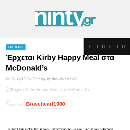
ΕΙΔΉΣΕΙΣ
Έρχεται Kirby Happy Meal στα
McDonald’s
On 20 Φεβ 2024 7:00 μμ
, by
Braveheart1980
Braveheart1980
Τα McDonald’s θα πραγματοποιήσουν μια νέα προωθητική