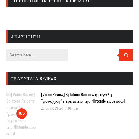
ΤΟ ΕΠΊΣΗΜΟ FACEBOOK GROUP ΜΑΣ!!
ΑΝΑΖΉΤΗΣΗ
ΤΕΛΕΥΤΑΊΑ REVIEWS
[Video Review] Splatoon Raiders: η μεγάλη
“μοναχική” περιπέτεια της Nintendo είναι εδώ!
27 Ιούλ 2026 8:00 μμ
8.5