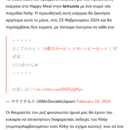
ενέργεια στα Happy Meal στην
Ιαπωνία
με ένα σωρό νέα
παιχνίδια Kirby. Η προωθητική αυτή ενέργεια θα ξεκινήσει
αργότερα αυτό το μήνα, στις 23 Φεβρουαρίου 2024 και θα
περιλαμβάνει δύο κύματα, με τέσσερα λούτρινα σε κάθε ένα.
⭐ ⭐ ⭐ ⭐ ⭐
まじでかわビィ！
#星のカービィ
が
#ハッピーセット
に初
登場！
2/23(金)から💫
⭐ ⭐ ⭐ ⭐ ⭐
お楽しみに⭐
pic.twitter.com/Z0ZYqQfXps
— マクドナルド (@McDonaldsJapan)
February 16, 2024
Οι θαυμαστές του ροζ φουσκωτού ήρωά μας θα έχουν την
ευκαιρία να αποκτήσουν διαφορετικές εκδοχές του Kirby
(συμπεριλαμβανομένου ενός Kirby σε σχήμα κώνου), ενώ σε ένα