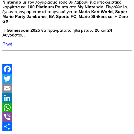
Nintendo
με τον λογαριασμό τους θα λάβουν ένα αποκλειστικό
καρφίτσα και
100
Platinum
Points
στο
My
Nintendo
. Παράλληλα,
έχουν προγραμματιστεί τουρνουά για τα
Mario
Kart
World
,
Super
Mario
Party
Jamboree
,
EA
Sports
FC
,
Mario
Strikers
και F-
Zero
GX
.
Η
Gamescom
2025
θα πραγματοποιηθεί μεταξύ
20
και
24
Αυγούστου.
Πηγή
Facebook
Twitter
Email
LinkedIn
WhatsApp
Viber