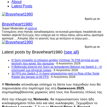
About
Latest Posts
Βρείτε με σε
Braveheart1980
Super Moderator
at
ninty.gr
Γεννημένος στην Hyrule, καταδικασμένος να κυνηγά μανιτάρια, headshots και
hidden objects! Ευτυχώς που υπάρχει και το πάνω-πάνω, κάτω-κάτω, αριστερά-
αριστερά .... Απορίας άξιο το γεγονός πως με αντέχουν οι γύρω μου...
Βρείτε με σε
Latest posts by Braveheart1980
(
see all
)
Η Sony ετοιμάζει το επόμενο μεγάλο χτύπημα: Το PS6 έρχεται με μια
έκπληξη που κανείς δεν περιμένει
- 6 Αυγούστου 2026
Η Bethesda απαντά στη Sony με remastered Oblivion για Switch 2 – Η
επιστροφή των physical copies
- 6 Αυγούστου 2026
30 FPS στο Switch 2: Η Aspyr αποκαλύπτει γιατί το Rise of the Tomb
Raider δεν έφτασε τα 60 FPS
- 6 Αυγούστου 2026
Η
Nintendo
αποκάλυψε επίσημα τη λίστα των παιχνιδιών που θα
παρουσιάσει στο περίπτερό της στη
Gamescom
2025
,
συμπεριλαμβάνοντας μερικούς από τους πιο δυνατούς τίτλους της.
Από την πλευρά της
Nintendo
, θα παρουσιαστούν τόσο ήδη
κυκλοφορημένοι τίτλοι όσο και νέες κυκλοφορίες. Ξεχωρίζουν το
Pokemon
Legends
: Z-A και το
Metroid
Prime
4
:
Beyond
.