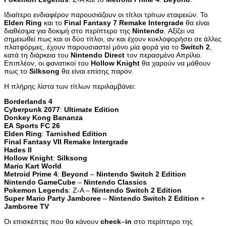
Ιδιαίτερο ενδιαφέρον παρουσιάζουν οι τίτλοι τρίτων εταιρειών. Το
Elden
Ring
και το
Final
Fantasy
7
Remake
Intergrade
θα είναι
διαθέσιμα για δοκιμή στο περίπτερο της
Nintendo
. Αξίζει να
σημειωθεί πως και οι δύο τίτλοι, αν και έχουν κυκλοφορήσει σε άλλες
πλατφόρμες, έχουν παρουσιαστεί μόνο μία φορά για το
Switch
2
,
κατά τη διάρκεια του
Nintendo
Direct
τον περασμένο Απρίλιο.
Επιπλέον, οι φανατικοί του
Hollow
Knight
θα χαρούν να μάθουν
πως το
Silksong
θα είναι επίσης παρόν.
Η πλήρης λίστα των τίτλων περιλαμβάνει:
Borderlands
4
Cyberpunk
2077
:
Ultimate
Edition
Donkey
Kong
Bananza
EA
Sports
FC
26
Elden
Ring
:
Tarnished
Edition
Final
Fantasy
VII
Remake
Intergrade
Hades
II
Hollow
Knight
:
Silksong
Mario
Kart
World
Metroid
Prime
4
:
Beyond
–
Nintendo
Switch
2
Edition
Nintendo
GameCube
–
Nintendo
Classics
Pokemon
Legends
: Z-A –
Nintendo
Switch
2
Edition
Super
Mario
Party
Jamboree
–
Nintendo
Switch
2
Edition
+
Jamboree
TV
Οι επισκέπτες που θα κάνουν
check
–
in
στο περίπτερο της