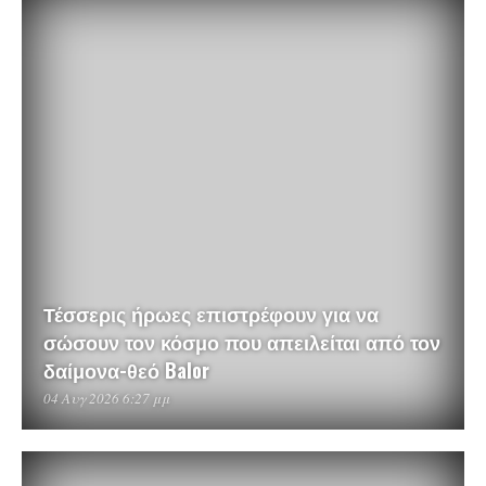
Τέσσερις ήρωες επιστρέφουν για να
σώσουν τον κόσμο που απειλείται από τον
δαίμονα-θεό Balor
04 Αυγ 2026 6:27 μμ