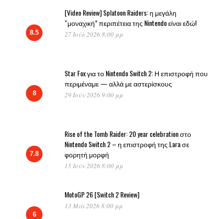
[Video Review] Splatoon Raiders: η μεγάλη
“μοναχική” περιπέτεια της Nintendo είναι εδώ!
8.5
27 Ιούλ 2026 8:00 μμ
Star Fox για το Nintendo Switch 2: Η επιστροφή που
περιμέναμε — αλλά με αστερίσκους
8
29 Ιούν 2026 9:00 μμ
Rise of the Tomb Raider: 20 year celebration στο
Nintendo Switch 2 – η επιστροφή της Lara σε
φορητή μορφή
7.8
15 Ιούν 2026 8:00 μμ
MotoGP 26 [Switch 2 Review]
13 Μάι 2026 8:00 μμ
6