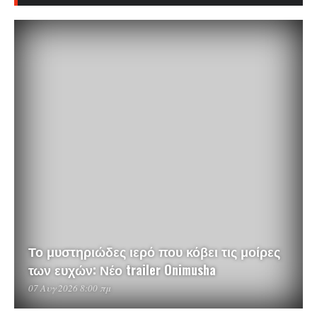
Το μυστηριώδες ιερό που κόβει τις μοίρες
των ευχών: Νέο trailer Onimusha
07 Αυγ 2026 8:00 πμ