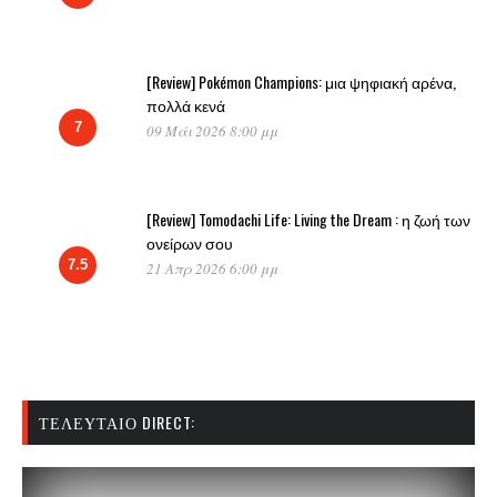
[Review] Pokémon Champions: μια ψηφιακή αρένα,
πολλά κενά
7
09 Μάι 2026 8:00 μμ
[Review] Tomodachi Life: Living the Dream : η ζωή των
ονείρων σου
7.5
21 Απρ 2026 6:00 μμ
ΤΕΛΕΥΤΑΊΟ DIRECT: