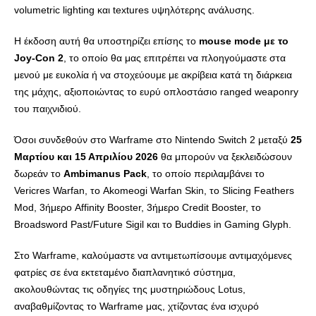
volumetric lighting και textures υψηλότερης ανάλυσης.
Η έκδοση αυτή θα υποστηρίζει επίσης το
mouse mode με το
Joy-Con 2
, το οποίο θα μας επιτρέπει να πλοηγούμαστε στα
μενού με ευκολία ή να στοχεύουμε με ακρίβεια κατά τη διάρκεια
της μάχης, αξιοποιώντας το ευρύ οπλοστάσιο ranged weaponry
του παιχνιδιού.
Όσοι συνδεθούν στο Warframe στο Nintendo Switch 2 μεταξύ
25
Μαρτίου και
15 Απριλίου 2026
θα μπορούν να ξεκλειδώσουν
δωρεάν το
Ambimanus Pack
, το οποίο περιλαμβάνει το
Vericres Warfan, το Akomeogi Warfan Skin, το Slicing Feathers
Mod, 3ήμερο Affinity Booster, 3ήμερο Credit Booster, το
Broadsword Past/Future Sigil και το Buddies in Gaming Glyph.
Στο Warframe, καλούμαστε να αντιμετωπίσουμε αντιμαχόμενες
φατρίες σε ένα εκτεταμένο διαπλανητικό σύστημα,
ακολουθώντας τις οδηγίες της μυστηριώδους Lotus,
αναβαθμίζοντας το Warframe μας, χτίζοντας ένα ισχυρό