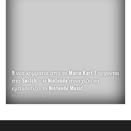
9 νέα κομμάτια από το Mario Kart 7 έρχονται
στο Switch – Η Nintendo συνεχίζει να
εμπλουτίζει το Nintendo Music
05 Αυγ 2026 8:00 πμ