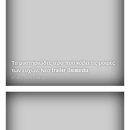
Το μυστηριώδες ιερό που κόβει τις μοίρες
των ευχών: Νέο trailer Onimusha
07 Αυγ 2026 8:00 πμ