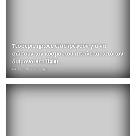
Τέσσερις ήρωες επιστρέφουν για να
σώσουν τον κόσμο που απειλείται από τον
δαίμονα-θεό Balor
04 Αυγ 2026 6:27 μμ