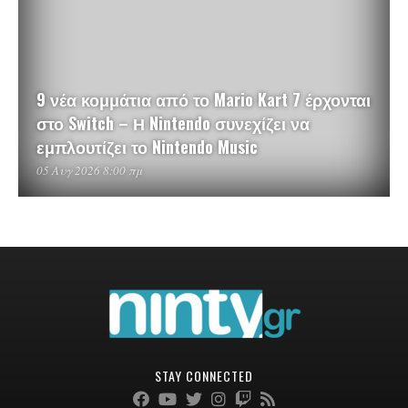
9 νέα κομμάτια από το Mario Kart 7 έρχονται
στο Switch – Η Nintendo συνεχίζει να
εμπλουτίζει το Nintendo Music
05 Αυγ 2026 8:00 πμ
STAY CONNECTED