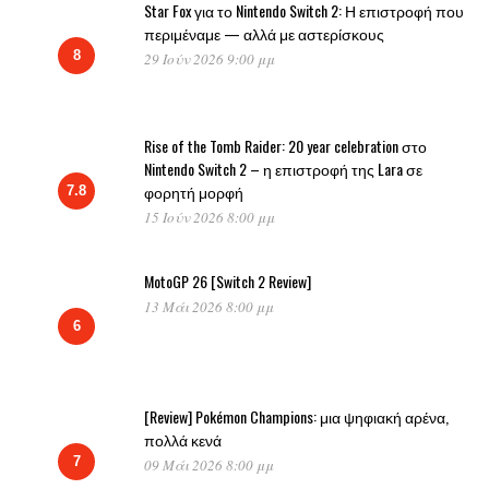
Star Fox για το Nintendo Switch 2: Η επιστροφή που
περιμέναμε — αλλά με αστερίσκους
8
29 Ιούν 2026 9:00 μμ
Rise of the Tomb Raider: 20 year celebration στο
Nintendo Switch 2 – η επιστροφή της Lara σε
φορητή μορφή
7.8
15 Ιούν 2026 8:00 μμ
MotoGP 26 [Switch 2 Review]
13 Μάι 2026 8:00 μμ
6
[Review] Pokémon Champions: μια ψηφιακή αρένα,
πολλά κενά
7
09 Μάι 2026 8:00 μμ