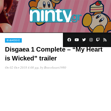
ΕΙΔΉΣΕΙΣ
Disgaea 1 Complete – “My Heart
is Wicked” trailer
On 02 Οκτ 2018 4:00 μμ
, by
Braveheart1980