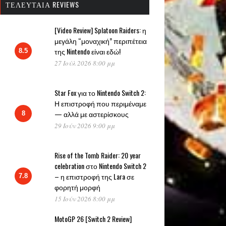
ΤΕΛΕΥΤΑΊΑ REVIEWS
[Video Review] Splatoon Raiders: η
μεγάλη “μοναχική” περιπέτεια
της Nintendo είναι εδώ!
8.5
27 Ιούλ 2026 8:00 μμ
Star Fox για το Nintendo Switch 2:
Η επιστροφή που περιμέναμε
— αλλά με αστερίσκους
8
29 Ιούν 2026 9:00 μμ
Rise of the Tomb Raider: 20 year
celebration στο Nintendo Switch 2
– η επιστροφή της Lara σε
7.8
φορητή μορφή
15 Ιούν 2026 8:00 μμ
MotoGP 26 [Switch 2 Review]