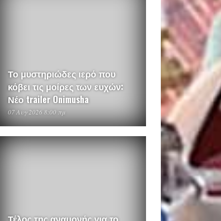
Το μυστηριώδες ιερό που
κόβει τις μοίρες των ευχών:
Νέο trailer Onimusha
07 Αυγ 2026 8:00 πμ
Τέλος της αναμονής για το