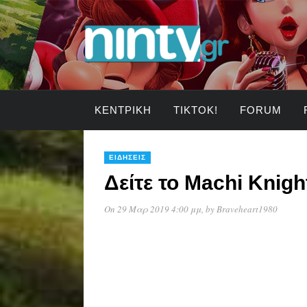
ΚΕΝΤΡΙΚΉ
TIKTOK!
FORUM
ΕΙΔΉΣΕΙΣ
Δείτε το Machi Knig
On 29 Μαρ 2019 4:00 μμ
, by
Braveheart1980