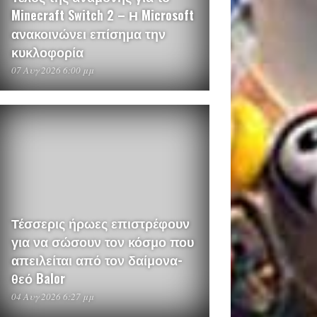
Minecraft Switch 2 – Η Microsoft
ανακοινώνει επίσημα την
κυκλοφορία
07 Αυγ 2026 6:00 μμ
Τέσσερις ήρωες επιστρέφουν
για να σώσουν τον κόσμο που
απειλείται από τον δαίμονα-
θεό Balor
04 Αυγ 2026 6:27 μμ