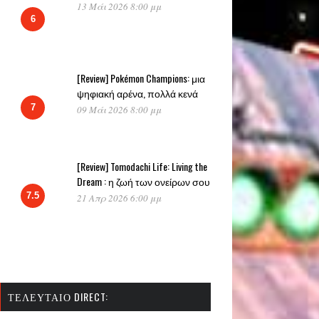
13 Μάι 2026 8:00 μμ
6
[Review] Pokémon Champions: μια
ψηφιακή αρένα, πολλά κενά
7
09 Μάι 2026 8:00 μμ
[Review] Tomodachi Life: Living the
Dream : η ζωή των ονείρων σου
7.5
21 Απρ 2026 6:00 μμ
ΤΕΛΕΥΤΑΊΟ DIRECT: