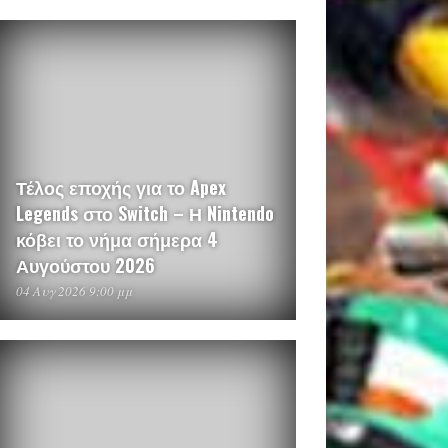
Τέλος εποχής για το Apex
Legends στο Switch – Η Nintendo
κόβει το νήμα σήμερα 4
Αυγούστου 2026
04 Αυγ 2026 9:00 μμ