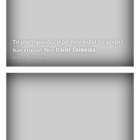
Το μυστηριώδες ιερό που κόβει τις μοίρες
των ευχών: Νέο trailer Onimusha
07 Αυγ 2026 8:00 πμ