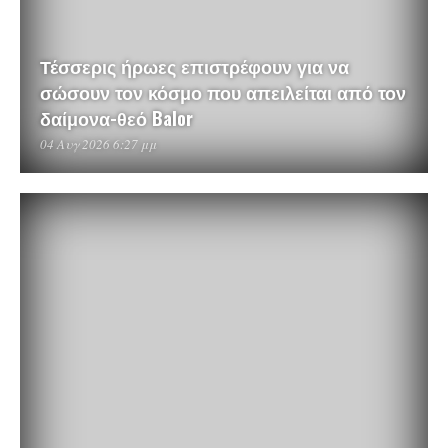
Τέσσερις ήρωες επιστρέφουν για να
σώσουν τον κόσμο που απειλείται από τον
δαίμονα-θεό Balor
04 Αυγ 2026 6:27 μμ