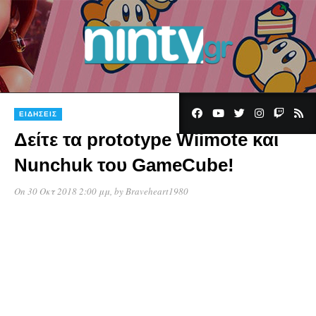
ΕΙΔΉΣΕΙΣ
Δείτε τα prototype Wiimote και
Nunchuk του GameCube!
On 30 Οκτ 2018 2:00 μμ
, by
Braveheart1980