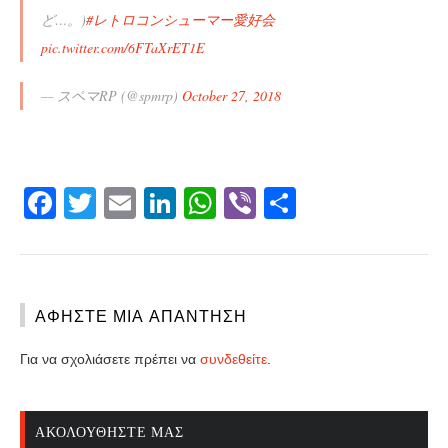
ど…。)
#レトロコンシューマー愛好会
pic.twitter.com/6FTaXrET1E
— スペマRP (@spmrp)
October 27, 2018
Facebook
Twitter
Email
LinkedIn
WhatsApp
Viber
Share
ΑΦΉΣΤΕ ΜΙΑ ΑΠΆΝΤΗΣΗ
Για να σχολιάσετε πρέπει να
συνδεθείτε
.
ΑΚΟΛΟΥΘΉΣΤΕ ΜΑΣ