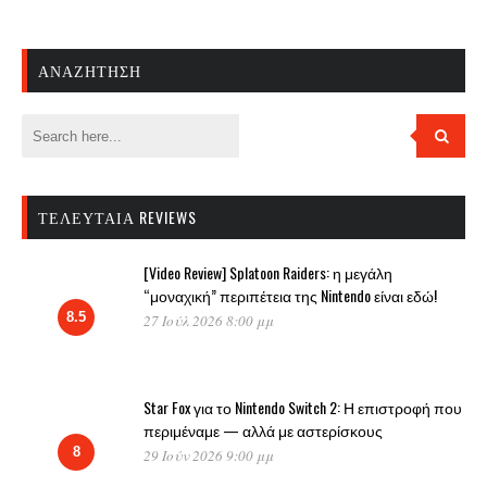
ΑΝΑΖΉΤΗΣΗ
ΤΕΛΕΥΤΑΊΑ REVIEWS
[Video Review] Splatoon Raiders: η μεγάλη
“μοναχική” περιπέτεια της Nintendo είναι εδώ!
8.5
27 Ιούλ 2026 8:00 μμ
Star Fox για το Nintendo Switch 2: Η επιστροφή που
περιμέναμε — αλλά με αστερίσκους
8
29 Ιούν 2026 9:00 μμ