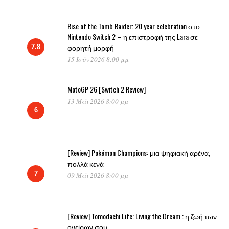
Rise of the Tomb Raider: 20 year celebration στο
Nintendo Switch 2 – η επιστροφή της Lara σε
φορητή μορφή
7.8
15 Ιούν 2026 8:00 μμ
MotoGP 26 [Switch 2 Review]
13 Μάι 2026 8:00 μμ
6
[Review] Pokémon Champions: μια ψηφιακή αρένα,
πολλά κενά
7
09 Μάι 2026 8:00 μμ
[Review] Tomodachi Life: Living the Dream : η ζωή των
ονείρων σου