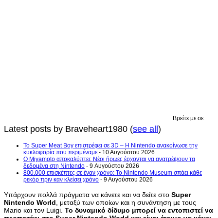
Βρείτε με σε
Latest posts by Braveheart1980
(
see all
)
Το Super Meat Boy επιστρέφει σε 3D – Η Nintendo ανακοίνωσε την
κυκλοφορία που περιμέναμε
- 10 Αυγούστου 2026
Ο Miyamoto αποκαλύπτει: Νέοι ήρωες έρχονται να ανατρέψουν τα
δεδομένα στη Nintendo
- 9 Αυγούστου 2026
800.000 επισκέπτες σε έναν χρόνο: Το Nintendo Museum σπάει κάθε
ρεκόρ πριν καν κλείσει χρόνο
- 9 Αυγούστου 2026
Υπάρχουν πολλά πράγματα να κάνετε και να δείτε στο
Super
Nintendo World
, μεταξύ των οποίων και η συνάντηση με τους
Mario και τον Luigi.
Το δυναμικό δίδυμο μπορεί να εντοπιστεί να
περπατάει στο Super Nintendo World και είναι έτοιμο να κάνει