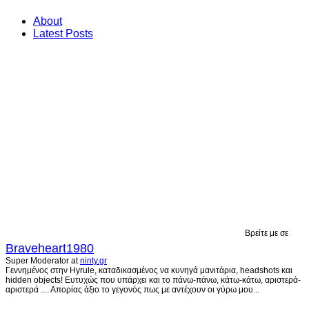
About
Latest Posts
Βρείτε με σε
Braveheart1980
Super Moderator
at
ninty.gr
Γεννημένος στην Hyrule, καταδικασμένος να κυνηγά μανιτάρια, headshots και
hidden objects! Ευτυχώς που υπάρχει και το πάνω-πάνω, κάτω-κάτω, αριστερά-
αριστερά .... Απορίας άξιο το γεγονός πως με αντέχουν οι γύρω μου...