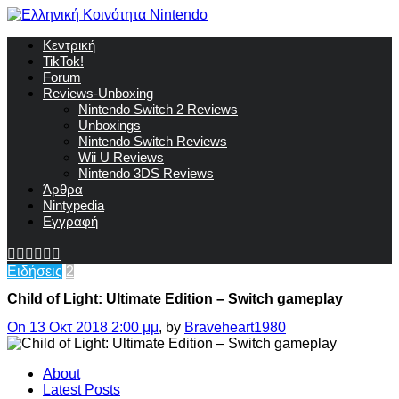
Κεντρική
TikTok!
Forum
Reviews-Unboxing
Nintendo Switch 2 Reviews
Unboxings
Nintendo Switch Reviews
Wii U Reviews
Nintendo 3DS Reviews
Άρθρα
Nintypedia
Εγγραφή
Ειδήσεις
2
Child of Light: Ultimate Edition – Switch gameplay
On 13 Οκτ 2018 2:00 μμ
, by
Braveheart1980
About
Latest Posts