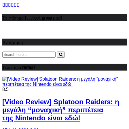
Το επίσημο facebook group μας!!
Αναζήτηση
Τελευταία reviews
8.5
[Video Review] Splatoon Raiders: η
μεγάλη “μοναχική” περιπέτεια
της Nintendo είναι εδώ!