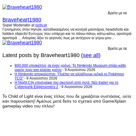
Βρείτε με σε
Braveheart1980
Super Moderator
at
ninty.gr
Γεννημένος στην Hyrule, καταδικασμένος να κυνηγά μανιτάρια, headshots και
hidden objects! Ευτυχώς που υπάρχει και το πάνω-πάνω, κάτω-κάτω, αριστερά-
αριστερά .... Απορίας άξιο το γεγονός πως με αντέχουν οι γύρω μου...
Βρείτε με σε
Latest posts by Braveheart1980
(
see all
)
800.000 επισκέπτες σε έναν χρόνο: Το Nintendo Museum σπάει κάθε
ρεκόρ πριν καν κλείσει χρόνο
- 9 Αυγούστου 2026
Η Nintendo αποκαλύπτει: “Πρέπει να αλλάξουμε ριζικά το Pokémon
TCG”
- 9 Αυγούστου 2026
Η Night City επιστρέφει πιο σκοτεινή από ποτέ: Νέο trailer για το
Cyberpunk Edgerunners 2
- 9 Αυγούστου 2026
Το Child of Light είναι ένας τίτλος που δε χρειάζεται συστάσεις, ούτε
καν παρουσίαση! Αμέσως μετά δείτε το σχετικό από GameXplain
gameplay video του τίτλου!