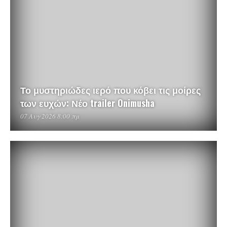
Το μυστηριώδες ιερό που κόβει τις μοίρες
των ευχών: Νέο trailer Onimusha
07 Αυγ 2026 8:00 πμ