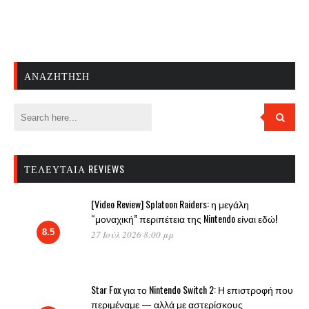
ΑΝΑΖΉΤΗΣΗ
ΤΕΛΕΥΤΑΊΑ REVIEWS
[Video Review] Splatoon Raiders: η μεγάλη
“μοναχική” περιπέτεια της Nintendo είναι εδώ!
8.5
27 Ιούλ 2026 8:00 μμ
Star Fox για το Nintendo Switch 2: Η επιστροφή που
περιμέναμε — αλλά με αστερίσκους