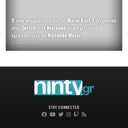
9 νέα κομμάτια από το Mario Kart 7 έρχονται
στο Switch – Η Nintendo συνεχίζει να
εμπλουτίζει το Nintendo Music
05 Αυγ 2026 8:00 πμ
STAY CONNECTED