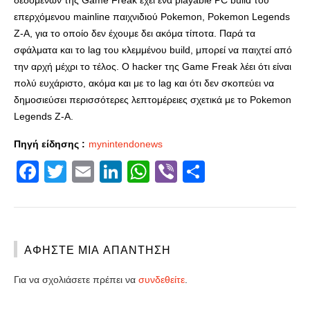
δεδομένων της Game Freak έχει ένα playable PC build του
επερχόμενου mainline παιχνιδιού Pokemon, Pokemon Legends
Z-A, για το οποίο δεν έχουμε δει ακόμα τίποτα. Παρά τα
σφάλματα και το lag του κλεμμένου build, μπορεί να παιχτεί από
την αρχή μέχρι το τέλος. Ο hacker της Game Freak λέει ότι είναι
πολύ ευχάριστο, ακόμα και με το lag και ότι δεν σκοπεύει να
δημοσιεύσει περισσότερες λεπτομέρειες σχετικά με το Pokemon
Legends Z-A.
Πηγή είδησης :
mynintendonews
Facebook
Twitter
Email
LinkedIn
WhatsApp
Viber
Share
ΑΦΉΣΤΕ ΜΙΑ ΑΠΆΝΤΗΣΗ
Για να σχολιάσετε πρέπει να
συνδεθείτε
.