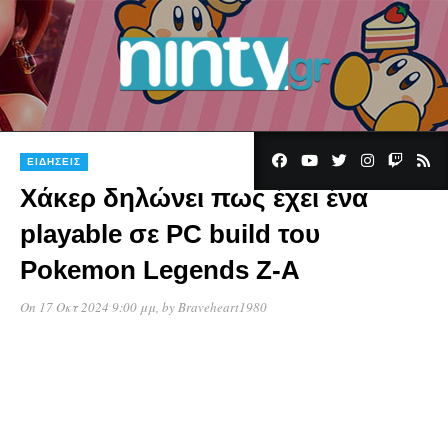
ΕΙΔΉΣΕΙΣ
Χάκερ δηλώνει πως έχει ένα
playable σε PC build του
Pokemon Legends Z-A
On 17 Οκτ 2024 9:00 μμ
, by
Braveheart1980