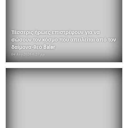
Τέσσερις ήρωες επιστρέφουν για να
σώσουν τον κόσμο που απειλείται από τον
δαίμονα-θεό Balor
04 Αυγ 2026 6:27 μμ