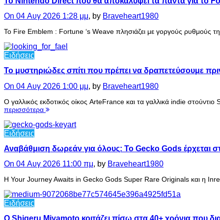
Το Nintendo Direct που θα αποκαλύψει τα πάντα για το F
On 04 Αυγ 2026 1:28 μμ
, by
Braveheart1980
Το Fire Emblem : Fortune ‘s Weave πλησιάζει με γοργούς ρυθμούς τη
Ειδήσεις
Το μυστηριώδες σπίτι που πρέπει να δραπετεύσουμε πριν
On 04 Αυγ 2026 1:00 μμ
, by
Braveheart1980
Ο γαλλικός εκδοτικός οίκος ArteFrance και τα γαλλικά indie στούντι
περισσότερα
Ειδήσεις
Αναβάθμιση δωρεάν για όλους: Το Gecko Gods έρχεται στ
On 04 Αυγ 2026 11:00 πμ
, by
Braveheart1980
Η Your Journey Awaits in Gecko Gods Super Rare Originals και η Inr
Ειδήσεις
Ο Shigeru Miyamoto κοιτάζει πίσω στα 40+ χρόνια που δ