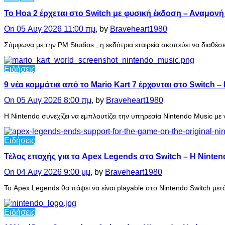
Το Hoa 2 έρχεται στο Switch με φυσική έκδοση – Αναμονή
On 05 Αυγ 2026 11:00 πμ
, by
Braveheart1980
Σύμφωνα με την PM Studios , η εκδότρια εταιρεία σκοπεύει να διαθέσε
Ειδήσεις
9 νέα κομμάτια από το Mario Kart 7 έρχονται στο Switch –
On 05 Αυγ 2026 8:00 πμ
, by
Braveheart1980
Η Nintendo συνεχίζει να εμπλουτίζει την υπηρεσία Nintendo Music μ
Ειδήσεις
Τέλος εποχής για το Apex Legends στο Switch – Η Ninte
On 04 Αυγ 2026 9:00 μμ
, by
Braveheart1980
Το Apex Legends θα πάψει να είναι playable στο Nintendo Switch μ
Ειδήσεις