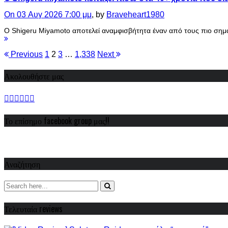
On 03 Αυγ 2026 7:00 μμ
, by
Braveheart1980
Ο Shigeru Miyamoto αποτελεί αναμφισβήτητα έναν από τους πιο σημ
Σελιδοποίηση
Previous
1
2
3
…
1,338
Next
άρθρων
Ακολουθήστε μας
Το επίσημο facebook group μας!!
Αναζήτηση
Τελευταία reviews