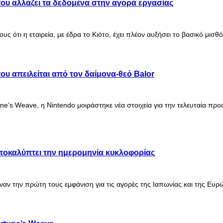
ου αλλάζει τα δεδομένα στην αγορά εργασίας
ς ότι η εταιρεία, με έδρα το Κιότο, έχει πλέον αυξήσει το βασικό μι
υ απειλείται από τον δαίμονα-θεό Balor
ne’s Weave, η Nintendo μοιράστηκε νέα στοιχεία για την τελευταία π
αποκαλύπτει την ημερομηνία κυκλοφορίας
ναν την πρώτη τους εμφάνιση για τις αγορές της Ιαπωνίας και της Ευ