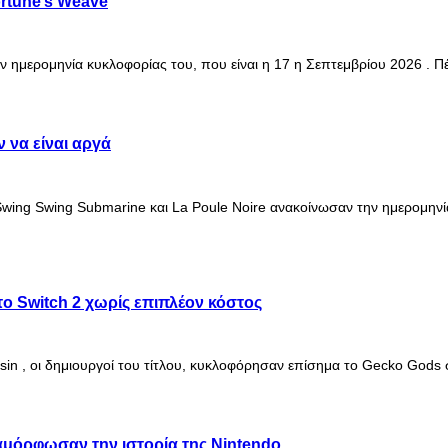
ortune’s Weave
ν ημερομηνία κυκλοφορίας του, που είναι η 17 η Σεπτεμβρίου 2026 . 
 να είναι αργά
ο Swing Swing Submarine και La Poule Noire ανακοίνωσαν την ημερομην
ο Switch 2 χωρίς επιπλέον κόστος
esin , οι δημιουργοί του τίτλου, κυκλοφόρησαν επίσημα το Gecko Gods
ιαμόρφωσαν την ιστορία της Nintendo