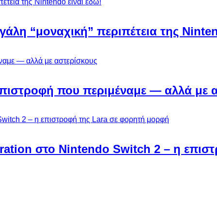
εγάλη “μοναχική” περιπέτεια της Ninten
Η επιστροφή που περιμέναμε — αλλά με 
ebration στο Nintendo Switch 2 – η επι