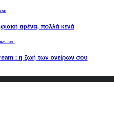
φιακή αρένα, πολλά κενά
Dream : η ζωή των ονείρων σου