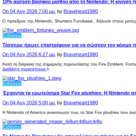
10% αύξηση βασικού μισθού από τη Nintendo: Η κίνηση π
On 04 Αυγ 2026 7:00 μμ
, by
Braveheart1980
Ο πρόεδρος της Nintendo, Shuntaro Furukawa , δήλωσε στους μετόχου
Ειδήσεις
Τέσσερις ήρωες επιστρέφουν για να σώσουν τον κόσμο πο
On 04 Αυγ 2026 6:27 μμ
, by
Braveheart1980
Κατά τη διάρκεια της σημερινής παρουσίασης του Fire Emblem: Fortu
Διαβάστε περισσότερα
Ειδήσεις
Έρχονται τα ερωτεύσιμα Star Fox plushies: Η Nintendo 
On 04 Αυγ 2026 5:00 μμ
, by
Braveheart1980
Η Nintendo of America ανακοίνωσε πως τα Star Fox plushies που έκα
Ειδήσεις