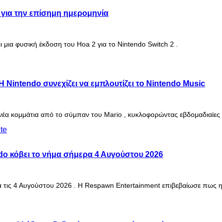
 για την επίσημη ημερομηνία
ι μια φυσική έκδοση του Hoa 2 για το Nintendo Switch 2 .
 Η Nintendo συνεχίζει να εμπλουτίζει το Nintendo Music
ε νέα κομμάτια από το σύμπαν του Mario , κυκλοφορώντας εβδομαδιαίες
ndo κόβει το νήμα σήμερα 4 Αυγούστου 2026
ετά τις 4 Αυγούστου 2026 . Η Respawn Entertainment επιβεβαίωσε πως