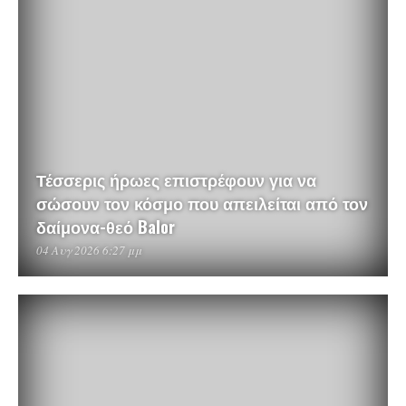
Τέσσερις ήρωες επιστρέφουν για να
σώσουν τον κόσμο που απειλείται από τον
δαίμονα-θεό Balor
04 Αυγ 2026 6:27 μμ