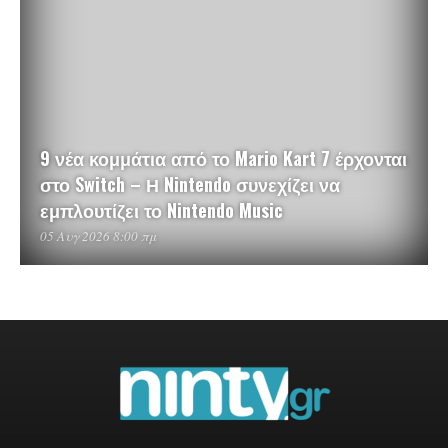
9 νέα κομμάτια από το Mario Kart 7 έρχονται
στο Switch – Η Nintendo συνεχίζει να
εμπλουτίζει το Nintendo Music
05 Αυγ 2026 8:00 πμ