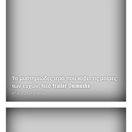
Το μυστηριώδες ιερό που κόβει τις μοίρες
των ευχών: Νέο trailer Onimusha
07 Αυγ 2026 8:00 πμ