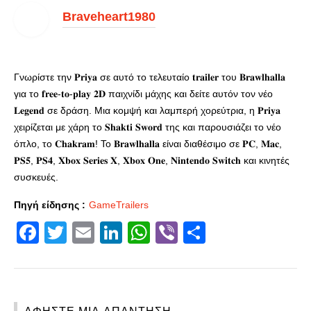
Braveheart1980
Γνωρίστε την 𝐏𝐫𝐢𝐲𝐚 σε αυτό το τελευταίο 𝐭𝐫𝐚𝐢𝐥𝐞𝐫 του 𝐁𝐫𝐚𝐰𝐥𝐡𝐚𝐥𝐥𝐚
για το 𝐟𝐫𝐞𝐞-𝐭𝐨-𝐩𝐥𝐚𝐲 𝟐𝐃 παιχνίδι μάχης και δείτε αυτόν τον νέο
𝐋𝐞𝐠𝐞𝐧𝐝 σε δράση. Μια κομψή και λαμπερή χορεύτρια, η 𝐏𝐫𝐢𝐲𝐚
χειρίζεται με χάρη το 𝐒𝐡𝐚𝐤𝐭𝐢 𝐒𝐰𝐨𝐫𝐝 της και παρουσιάζει το νέο
όπλο, το 𝐂𝐡𝐚𝐤𝐫𝐚𝐦! Το 𝐁𝐫𝐚𝐰𝐥𝐡𝐚𝐥𝐥𝐚 είναι διαθέσιμο σε 𝐏𝐂, 𝐌𝐚𝐜,
𝐏𝐒𝟓, 𝐏𝐒𝟒, 𝐗𝐛𝐨𝐱 𝐒𝐞𝐫𝐢𝐞𝐬 𝐗, 𝐗𝐛𝐨𝐱 𝐎𝐧𝐞, 𝐍𝐢𝐧𝐭𝐞𝐧𝐝𝐨 𝐒𝐰𝐢𝐭𝐜𝐡 και κινητές
συσκευές.
Πηγή είδησης :
GameTrailers
Facebook
Twitter
Email
LinkedIn
WhatsApp
Viber
Share
ΑΦΉΣΤΕ ΜΙΑ ΑΠΆΝΤΗΣΗ