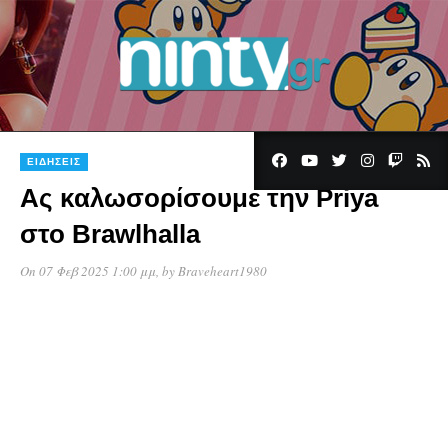
ΕΙΔΉΣΕΙΣ
Ας καλωσορίσουμε την Priya
στο Brawlhalla
On 07 Φεβ 2025 1:00 μμ
, by
Braveheart1980