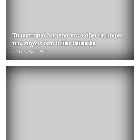
Το μυστηριώδες ιερό που κόβει τις μοίρες
των ευχών: Νέο trailer Onimusha
07 Αυγ 2026 8:00 πμ