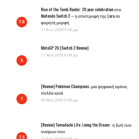
Rise of the Tomb Raider: 20 year celebration στο
Nintendo Switch 2 – η επιστροφή της Lara σε
φορητή μορφή
7.8
15 Ιούν 2026 8:00 μμ
MotoGP 26 [Switch 2 Review]
13 Μάι 2026 8:00 μμ
6
[Review] Pokémon Champions: μια ψηφιακή αρένα,
πολλά κενά
7
09 Μάι 2026 8:00 μμ
[Review] Tomodachi Life: Living the Dream : η ζωή των
ονείρων σου
7.5
21 Απρ 2026 6:00 μμ