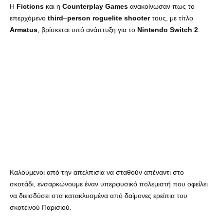
Η
Fictions
και η
Counterplay
Games
ανακοίνωσαν πως το
επερχόμενο
third
–
person
roguelite
shooter
τους, με τίτλο
Armatus
, βρίσκεται υπό ανάπτυξη για το
Nintendo
Switch
2
.
Καλούμενοι από την απελπισία να σταθούν απέναντι στο
σκοτάδι, ενσαρκώνουμε έναν υπερφυσικό πολεμιστή που οφείλει
να διεισδύσει στα κατακλυσμένα από δαίμονες ερείπια του
σκοτεινού Παρισιού.