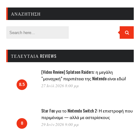
ΑΝΑΖΉΤΗΣΗ
ΤΕΛΕΥΤΑΊΑ REVIEWS
[Video Review] Splatoon Raiders: η μεγάλη
“μοναχική” περιπέτεια της Nintendo είναι εδώ!
8.5
27 Ιούλ 2026 8:00 μμ
Star Fox για το Nintendo Switch 2: Η επιστροφή που
περιμέναμε — αλλά με αστερίσκους
8
29 Ιούν 2026 9:00 μμ