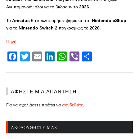
Ανυπομονούν όλοι να το βιώσουν το
2026
.
Το
Armatus
θα κυκλοφορήσει ψηφιακά στο
Nintendo
eShop
για το
Nintendo
Switch
2
παγκοσμίως το
2026
.
Πηγή
Facebook
Twitter
Email
LinkedIn
WhatsApp
Viber
Share
ΑΦΉΣΤΕ ΜΙΑ ΑΠΆΝΤΗΣΗ
Για να σχολιάσετε πρέπει να
συνδεθείτε
.
ΑΚΟΛΟΥΘΉΣΤΕ ΜΑΣ