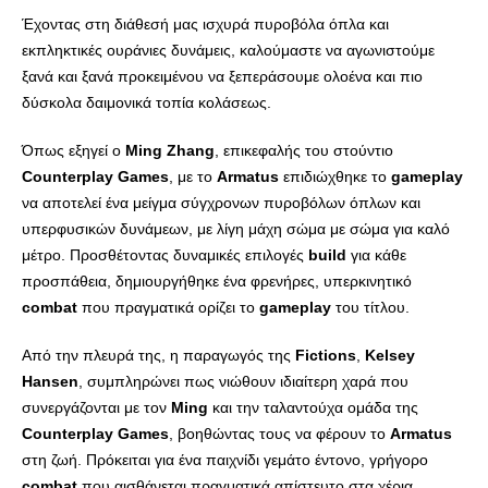
Έχοντας στη διάθεσή μας ισχυρά πυροβόλα όπλα και
εκπληκτικές ουράνιες δυνάμεις, καλούμαστε να αγωνιστούμε
ξανά και ξανά προκειμένου να ξεπεράσουμε ολοένα και πιο
δύσκολα δαιμονικά τοπία κολάσεως.
Όπως εξηγεί ο
Ming
Zhang
, επικεφαλής του στούντιο
Counterplay
Games
, με το
Armatus
επιδιώχθηκε το
gameplay
να αποτελεί ένα μείγμα σύγχρονων πυροβόλων όπλων και
υπερφυσικών δυνάμεων, με λίγη μάχη σώμα με σώμα για καλό
μέτρο. Προσθέτοντας δυναμικές επιλογές
build
για κάθε
προσπάθεια, δημιουργήθηκε ένα φρενήρες, υπερκινητικό
combat
που πραγματικά ορίζει το
gameplay
του τίτλου.
Από την πλευρά της, η παραγωγός της
Fictions
,
Kelsey
Hansen
, συμπληρώνει πως νιώθουν ιδιαίτερη χαρά που
συνεργάζονται με τον
Ming
και την ταλαντούχα ομάδα της
Counterplay
Games
, βοηθώντας τους να φέρουν το
Armatus
στη ζωή. Πρόκειται για ένα παιχνίδι γεμάτο έντονο, γρήγορο
combat
που αισθάνεται πραγματικά απίστευτο στα χέρια.