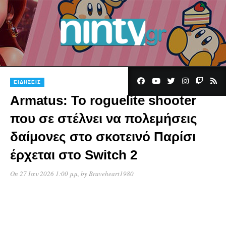
ΕΙΔΉΣΕΙΣ
Armatus: Το roguelite shooter
που σε στέλνει να πολεμήσεις
δαίμονες στο σκοτεινό Παρίσι
έρχεται στο Switch 2
On 27 Ιαν 2026 1:00 μμ
, by
Braveheart1980