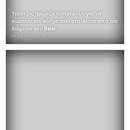
Τέσσερις ήρωες επιστρέφουν για να
σώσουν τον κόσμο που απειλείται από τον
δαίμονα-θεό Balor
04 Αυγ 2026 6:27 μμ