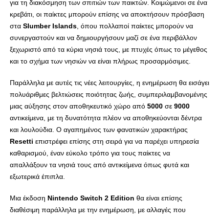
για τη διακόσμηση των σπιτιών των παικτών. Κοιμώμενοι σε ένα
κρεβάτι, οι παίκτες μπορούν επίσης να αποκτήσουν πρόσβαση
στα
Slumber
Islands
, όπου πολλαποί παίκτες μπορούν να
συνεργαστούν και να δημιουργήσουν μαζί σε ένα περιβάλλον
ξεχωριστό από τα κύρια νησιά τους, με πτυχές όπως το μέγεθος
και το σχήμα των νησιών να είναι πλήρως προσαρμόσιμες.
Παράλληλα με αυτές τις νέες λειτουργίες, η ενημέρωση θα εισάγει
πολυάριθμες βελτιώσεις ποιότητας ζωής, συμπεριλαμβανομένης
μιας αύξησης στον αποθηκευτικό χώρο από
5000
σε
9000
αντικείμενα, με τη δυνατότητα πλέον να αποθηκεύονται δέντρα
και λουλούδια. Ο αγαπημένος των φανατικών χαρακτήρας
Resetti
επιστρέφει επίσης στη σειρά για να παρέχει υπηρεσία
καθαρισμού, έναν εύκολο τρόπο για τους παίκτες να
απαλλάξουν τα νησιά τους από αντικείμενα όπως φυτά και
εξωτερικά έπιπλα.
Μια έκδοση
Nintendo
Switch
2
Edition
θα είναι επίσης
διαθέσιμη παράλληλα με την ενημέρωση, με αλλαγές που