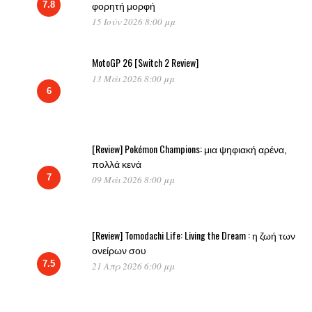
φορητή μορφή
7.8
15 Ιούν 2026 8:00 μμ
MotoGP 26 [Switch 2 Review]
13 Μάι 2026 8:00 μμ
6
[Review] Pokémon Champions: μια ψηφιακή αρένα,
πολλά κενά
7
09 Μάι 2026 8:00 μμ
[Review] Tomodachi Life: Living the Dream : η ζωή των
ονείρων σου
7.5
21 Απρ 2026 6:00 μμ