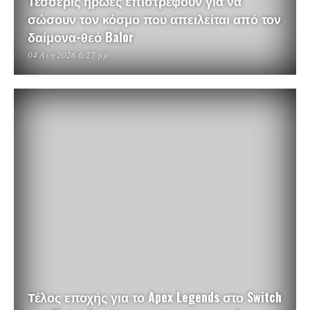
Τέσσερις ήρωες επιστρέφουν για να
σώσουν τον κόσμο που απειλείται από τον
δαίμονα-θεό Balor
04 Αυγ 2026 6:27 μμ
Τέλος εποχής για το Apex Legends στο Switch