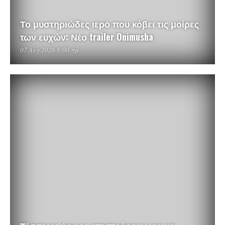
Το μυστηριώδες ιερό που κόβει τις μοίρες
των ευχών: Νέο trailer Onimusha
07 Αυγ 2026 8:00 πμ