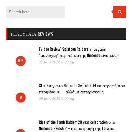
ΤΕΛΕΥΤΑΊΑ REVIEWS
[Video Review] Splatoon Raiders: η μεγάλη
“μοναχική” περιπέτεια της Nintendo είναι εδώ!
8.5
27 Ιούλ 2026 8:00 μμ
Star Fox για το Nintendo Switch 2: Η επιστροφή που
περιμέναμε — αλλά με αστερίσκους
8
29 Ιούν 2026 9:00 μμ
Rise of the Tomb Raider: 20 year celebration στο
Nintendo Switch 2 – η επιστροφή της Lara σε