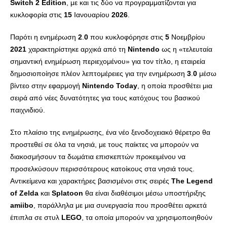
Switch
2
Edition
, με και τις δύο να προγραμματίζονται για
κυκλοφορία στις
15
Ιανουαρίου
2026
.
Παρότι η ενημέρωση
2
.
0
που κυκλοφόρησε στις
5
Νοεμβρίου
2021
χαρακτηρίστηκε αρχικά από τη
Nintendo
ως η «τελευταία
σημαντική ενημέρωση περιεχομένου» για τον τίτλο, η εταιρεία
δημοσιοποίησε πλέον λεπτομέρειες για την ενημέρωση
3
.
0
μέσω
βίντεο στην εφαρμογή
Nintendo
Today
, η οποία προσθέτει μια
σειρά από νέες δυνατότητες για τους κατόχους του βασικού
παιχνιδιού.
Στο πλαίσιο της ενημέρωσης, ένα νέο ξενοδοχειακό θέρετρο θα
προστεθεί σε όλα τα νησιά, με τους παίκτες να μπορούν να
διακοσμήσουν τα δωμάτια επισκεπτών προκειμένου να
προσελκύσουν περισσότερους κατοίκους στα νησιά τους.
Αντικείμενα και χαρακτήρες βασισμένοι στις σειρές
The
Legend
of
Zelda
και
Splatoon
θα είναι διαθέσιμοι μέσω υποστήριξης
amiibo
, παράλληλα με μια συνεργασία που προσθέτει αρκετά
έπιπλα σε στυλ
LEGO
, τα οποία μπορούν να χρησιμοποιηθούν