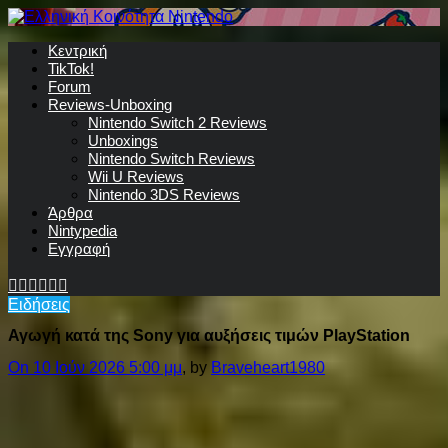
Κεντρική
TikTok!
Forum
Reviews-Unboxing
Nintendo Switch 2 Reviews
Unboxings
Nintendo Switch Reviews
Wii U Reviews
Nintendo 3DS Reviews
Άρθρα
Nintypedia
Εγγραφή
Ειδήσεις
Αγωγή κατά της Sony για αυξήσεις τιμών PlayStation
On 10 Ιούν 2026 5:00 μμ
, by
Braveheart1980