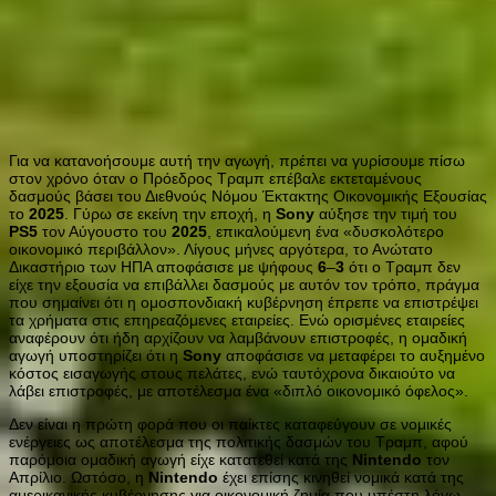
Για να κατανοήσουμε αυτή την αγωγή, πρέπει να γυρίσουμε πίσω
στον χρόνο όταν ο Πρόεδρος Τραμπ επέβαλε εκτεταμένους
δασμούς βάσει του Διεθνούς Νόμου Έκτακτης Οικονομικής Εξουσίας
το
2025
. Γύρω σε εκείνη την εποχή, η
Sony
αύξησε την τιμή του
PS
5
τον Αύγουστο του
2025
, επικαλούμενη ένα «δυσκολότερο
οικονομικό περιβάλλον». Λίγους μήνες αργότερα, το Ανώτατο
Δικαστήριο των ΗΠΑ αποφάσισε με ψήφους
6
–
3
ότι ο Τραμπ δεν
είχε την εξουσία να επιβάλλει δασμούς με αυτόν τον τρόπο, πράγμα
που σημαίνει ότι η ομοσπονδιακή κυβέρνηση έπρεπε να επιστρέψει
τα χρήματα στις επηρεαζόμενες εταιρείες. Ενώ ορισμένες εταιρείες
αναφέρουν ότι ήδη αρχίζουν να λαμβάνουν επιστροφές, η ομαδική
αγωγή υποστηρίζει ότι η
Sony
αποφάσισε να μεταφέρει το αυξημένο
κόστος εισαγωγής στους πελάτες, ενώ ταυτόχρονα δικαιούτο να
λάβει επιστροφές, με αποτέλεσμα ένα «διπλό οικονομικό όφελος».
Δεν είναι η πρώτη φορά που οι παίκτες καταφεύγουν σε νομικές
ενέργειες ως αποτέλεσμα της πολιτικής δασμών του Τραμπ, αφού
παρόμοια ομαδική αγωγή είχε κατατεθεί κατά της
Nintendo
τον
Απρίλιο. Ωστόσο, η
Nintendo
έχει επίσης κινηθεί νομικά κατά της
αμερικανικής κυβέρνησης για οικονομική ζημία που υπέστη λόγω