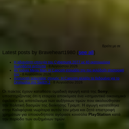
Βρείτε με σε
Latest posts by Braveheart1980
(
see all
)
H αδιανόητη επιτυχία του Cyberpunk 2077 με 40 εκατομμύρια
πωληθέντα αντίτυπα
- 8 Αυγούστου 2026
40 χρόνια Mega Man: Η Capcom ετοιμάζει την πιο φιλόδοξη επιστροφή
του
- 8 Αυγούστου 2026
Ανατροπή τελευταίας στιγμής: Η Capcom αλλάζει τα δεδομένα για το
Onimusha στο Switch 2
- 8 Αυγούστου 2026
Οι παίκτες έχουν καταθέσει ομαδική αγωγή κατά της
Sony
,
υποστηρίζοντας ότι η εταιρεία αποκόμισε ένα «σημαντικό οικονομικό
όφελος» ως αποτέλεσμα των αυξήσεων τιμών που ακολούθησαν
την πολιτική δασμών της διοίκησης Τραμπ. Η αγωγή κατατέθηκε
στην Καλιφόρνια νωρίτερα αυτόν τον μήνα και ζητά επιστροφή
χρημάτων για οποιονδήποτε αγόρασε κονσόλα
PlayStation
κατά
την περίοδο των αυξημένων τιμών.