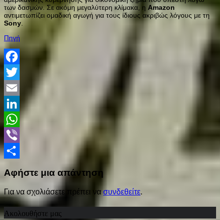
των δασμών. Σε ακόμη μεγαλύτερη κλίμακα, η
Amazon
αντιμετωπίζει ομαδική αγωγή για τους ίδιους ακριβώς λόγους με τη
Sony
.
Πηγή
Facebook
Twitter
Email
LinkedIn
WhatsApp
Viber
Share
Αφήστε μια απάντηση
Για να σχολιάσετε πρέπει να
συνδεθείτε
.
Ακολουθήστε μας