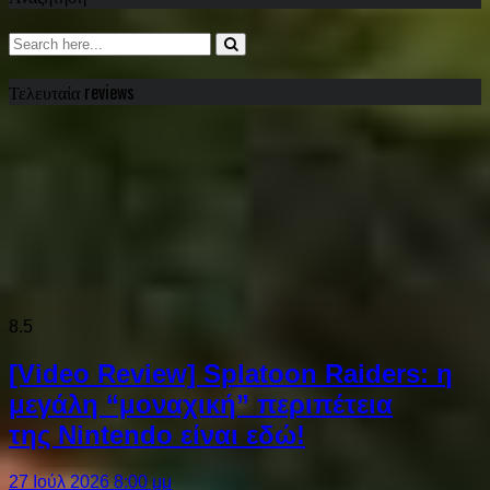
Τελευταία reviews
8.5
[Video Review] Splatoon Raiders: η
μεγάλη “μοναχική” περιπέτεια
της Nintendo είναι εδώ!
27 Ιούλ 2026 8:00 μμ