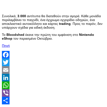
Συνολικά,
3
.
000
αντίτυπα θα διατεθούν στην αγορά. Κάθε μονάδα
περιλαμβάνει το παιχνίδι, ένα έγχρωμο εγχειρίδιο οδηγιών, ένα
αποκλειστικό αυτοκόλλητο και κάρτες
trading
. Προς το παρόν, δεν
υπάρχουν σχέδια για ειδική έκδοση.
Το
Bloodshed
έκανε την πρώτη του εμφάνιση στο
Nintendo
eShop
τον περασμένο Οκτώβριο.
Πηγή
Facebook
Twitter
Email
LinkedIn
WhatsApp
Viber