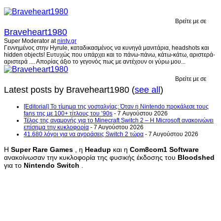
Βρείτε με σε
Braveheart1980
Super Moderator
at
ninty.gr
Γεννημένος στην Hyrule, καταδικασμένος να κυνηγά μανιτάρια, headshots και
hidden objects! Ευτυχώς που υπάρχει και το πάνω-πάνω, κάτω-κάτω, αριστερά-
αριστερά .... Απορίας άξιο το γεγονός πως με αντέχουν οι γύρω μου...
Βρείτε με σε
Latest posts by Braveheart1980
(
see all
)
[Editorial] Το τίμημα της νοσταλγίας: Όταν η Nintendo προκάλεσε τους
fans της με 100+ τίτλους του ’90s
- 7 Αυγούστου 2026
Τέλος της αναμονής για το Minecraft Switch 2 – Η Microsoft ανακοινώνει
επίσημα την κυκλοφορία
- 7 Αυγούστου 2026
41.680 λόγοι για να αγοράσεις Switch 2 τώρα
- 7 Αυγούστου 2026
Η
Super
Rare
Games
, η
Headup
και η
Com
8
com
1
Software
ανακοίνωσαν την κυκλοφορία της φυσικής έκδοσης του
Bloodshed
για το
Nintendo
Switch
.