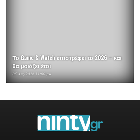
Το Game & Watch επιστρέφει το 2026 – και
θα μοιάζει έτσι
05 Αυγ 2026 11:00 μμ