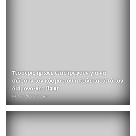
Τέσσερις ήρωες επιστρέφουν για να
σώσουν τον κόσμο που απειλείται από τον
δαίμονα-θεό Balor
04 Αυγ 2026 6:27 μμ