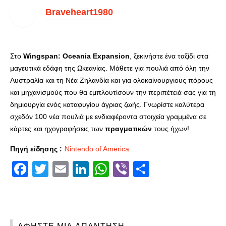
Braveheart1980
Στο
Wingspan: Oceania Expansion
, ξεκινήστε ένα ταξίδι στα
μαγευτικά εδάφη της Ωκεανίας. Μάθετε για πουλιά από όλη την
Αυστραλία και τη Νέα Ζηλανδία και για ολοκαίνουργιους πόρους
και μηχανισμούς που θα εμπλουτίσουν την περιπέτειά σας για τη
δημιουργία ενός καταφυγίου άγριας ζωής. Γνωρίστε καλύτερα
σχεδόν 100 νέα πουλιά με ενδιαφέροντα στοιχεία γραμμένα σε
κάρτες και ηχογραφήσεις των
πραγματικών
τους ήχων!
Πηγή είδησης :
Nintendo of America
Facebook
Twitter
Email
LinkedIn
WhatsApp
Viber
Share
ΑΦΉΣΤΕ ΜΙΑ ΑΠΆΝΤΗΣΗ