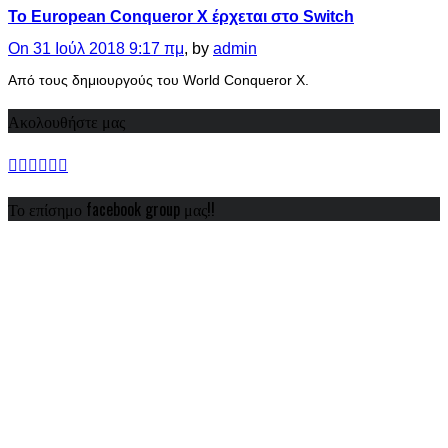
Το European Conqueror X έρχεται στο Switch
On 31 Ιούλ 2018 9:17 πμ
, by
admin
Από τους δημιουργούς του World Conqueror X.
Ακολουθήστε μας
Το επίσημο facebook group μας!!