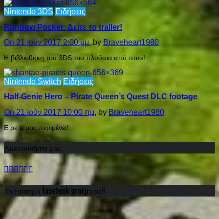
Nintendo 3DS
Ειδήσεις
Runbow Pocket: Δείτε το trailer!
On 21 Ιούν 2017 2:00 μμ
, by
Braveheart1980
H βιβλιοθήκη του 3DS πιο πλούσια από ποτέ!
Nintendo Switch
Ειδήσεις
Half-Genie Hero – Pirate Queen’s Quest DLC footage
On 21 Ιούν 2017 10:00 πμ
, by
Braveheart1980
E ρε τι μας περιμένει!
Ακολουθήστε μας
Το επίσημο facebook group μας!!