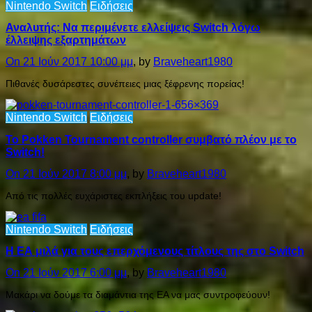
Nintendo Switch
Ειδήσεις
Αναλυτής: Να περιμένετε ελλείψεις Switch λόγω
έλλειψης εξαρτημάτων
On 21 Ιούν 2017 10:00 μμ
, by
Braveheart1980
Πιθανές δυσάρεστες συνέπειες μιας ξέφρενης πορείας!
Nintendo Switch
Ειδήσεις
To Pokken Tournament controller συμβατό πλέον με το
Switch!
On 21 Ιούν 2017 8:00 μμ
, by
Braveheart1980
Από τις πολλές ευχάριστες εκπλήξεις του update!
Nintendo Switch
Ειδήσεις
Η ΕΑ μιλά για τους επερχόμενους τίτλους της στο Switch
On 21 Ιούν 2017 6:00 μμ
, by
Braveheart1980
Μακάρι να δούμε τα διαμάντια της ΕΑ να μας συντροφεύουν!